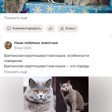
Показать еще
Комментировать
Класс
Наши любимые животные
19 июл 2025
Британская короткошерстная кошка: особенности 
поведения.
Британская короткошерстная кошка — это порода, 
обладающая рядом выраженных...
Показать еще