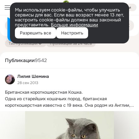
Войти
Мы используем cookie-файлы, чтобы улучшить
сервисы для вас. Если ваш возраст менее 13 лет,
настроить cookie-файлы должен ваш законный
Поиск
представитель.
Больше информации
Информация о контенте
по
публикациям
Разрешить все
Настроить
на платформе — здесь
Тип публикации
Публикации за 24 часа
Публикации
9542
Лилия Шемина
28 сен 2013
Британская короткошерстная Кошка.
Одна из старейших кошачьих пород, британская 
короткошерстная известна с 19 века. Она родом из Англии,...