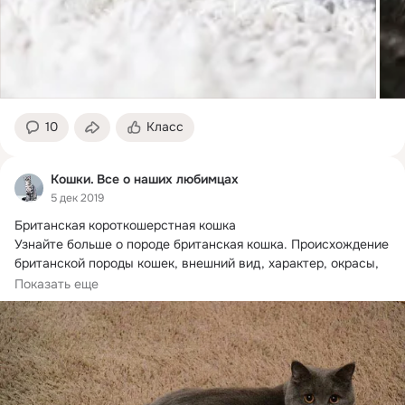
10
Класс
Кошки. Все о наших любимцах
5 дек 2019
Британская короткошерстная кошка

Узнайте больше о породе британская кошка.
 Происхождение 
британской породы кошек, внешний вид, характер, окрасы, 
уход, цена и питомники. Стоимость ухода в год.
Показать еще