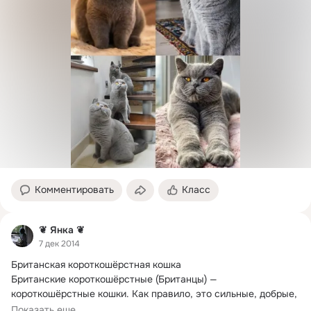
Комментировать
Класс
❦ Янка ❦
7 дек 2014
Британская короткошёрстная кошка

Британские короткошёрстные (Британцы) — 
короткошёрстные кошки.
 Как правило, это сильные, добрые, 
умные, крепкие кошки. Бывают от средних до крупных 
Показать еще