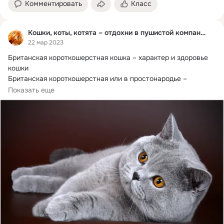
Комментировать
Класс
Кошки, коты, котята – отдохни в пушистой компании
22 мар 2023
Британская короткошерстная кошка – характер и здоровье 
кошки

Британская короткошерстная или в простонародье – 
британец.
 Это очаровательные...
Показать еще