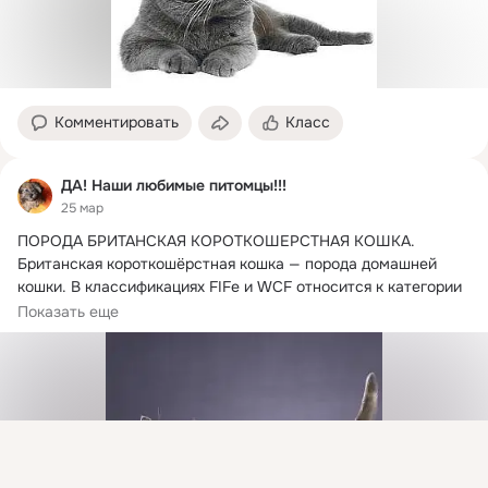
Комментировать
Класс
ДА! Наши любимые питомцы!!!
25 мар
ПОРОДА БРИТАНСКАЯ КОРОТКОШЕРСТНАЯ КОШКА.
Британская короткошёрстная кошка — порода домашней 
кошки. В классификациях FIFe и WCF относится к категории 
короткошёрстных. Выведена в XIX веке.
Показать еще
Присоединяйтесь к ОК, чтобы посмотреть больше
интересных публикаций и найти новых друзей.