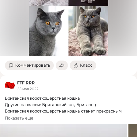
Комментировать
Класс
FFF RRR
23 мая 2022
Британская короткошерстная кошка

Другие названия: Британский кот, Британец

Британская короткошерстная кошка станет прекрасным 
компаньоном...
Показать еще