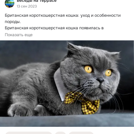
Беседы на террасе
13 сен 2023
Британская короткошерстная кошка: уход и особенности 
породы.
Британская короткошерстная кошка появилась в 
Соединенном Королевстве и превратилась в одну из самых 
Показать еще
популярных пород в мире.