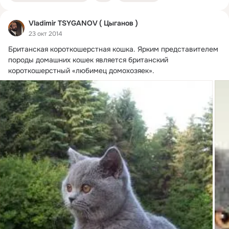
Vladimir TSYGANOV ( Цыганов )
23 окт 2014
Британская короткошерстная кошка.
 Ярким представителем 
породы домашних кошек является британский 
короткошерстный «любимец домохозяек».