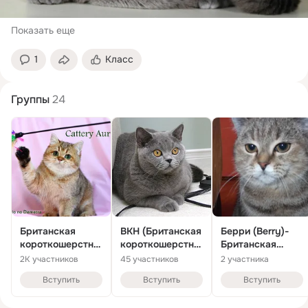
Показать еще
1
Класс
Группы
24
Британская
BKH (Британская
Берри (Berry)-
короткошерстна
короткошерстна
Британская
я редких
я)
короткошёрстна
2K участников
45 участников
2 участника
окрасов
я кошка
Вступить
Вступить
Вступить