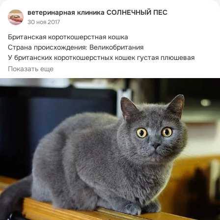
ветеринарная клиника СОЛНЕЧНЫЙ ПЕС
30 ноя 2017
Британская короткошерстная кошка

Страна происхождения: Великобритания

У британских короткошерстных кошек густая плюшевая 
шерсть, плотная...
Показать еще