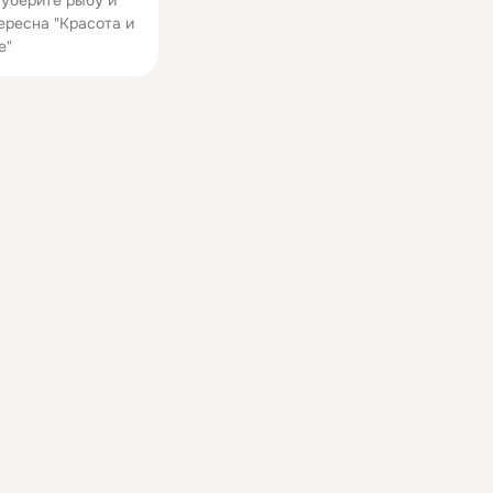
уберите рыбу и
ересна "Красота и
е"