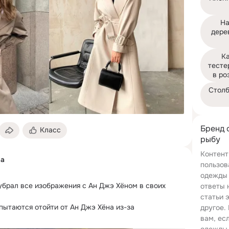
На
дере
Ка
тесте
в ро
Столб
Бренд 
Класс
рыбу
Контент
ва
пользов
одежды 
убрал все изображения с Ан Джэ Хёном в своих 
ответы 
статьи 
пытаются отойти от Ан Джэ Хёна из-за 
другое.
а вокруг развода с Гу Хе Сон.
вам, ес