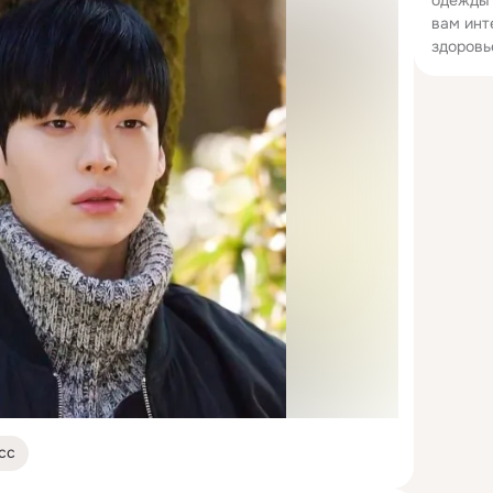
одежды 
вам инт
здоровь
сс