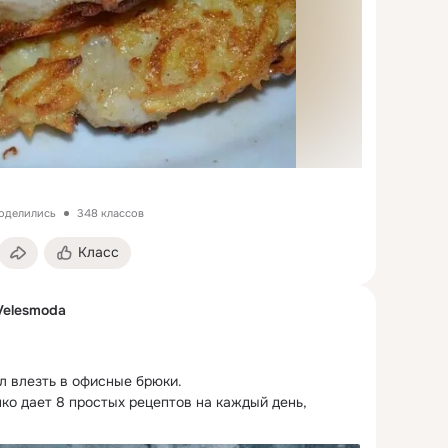
поделились
348 классов
Класс
Velesmoda
л влезть в офисные брюки.

о дает 8 простых рецептов на каждый день, 
 прийти в форму после праздников.