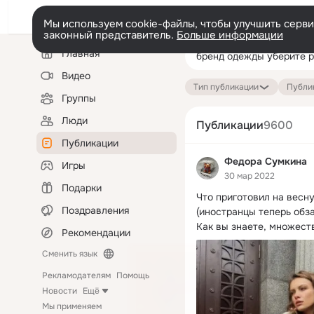
Мы используем cookie-файлы, чтобы улучшить сервис
законный представитель.
Больше информации
Левая
Поиск
Главная
колонка
по
публикациям
Видео
Тип публикации
Публик
Группы
Люди
Публикации
9600
Публикации
Федора Сумкина
Игры
30 мар 2022
Подарки
Что приготовил на весн
Поздравления
(иностранцы теперь обза
Как вы знаете, множеств
Рекомендации
Сменить язык
Рекламодателям
Помощь
Новости
Ещё
Мы применяем