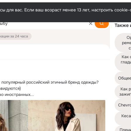
ы для вас. Если ваш возраст менее 13 лет, настроить cooki
Также 
ации за 24 часа
О
реме
c
Как 
глад
Общее
у популярный российский этичный бренд одежды?
видуются)

Как р
зажиг
о иностранных...
Chevro
Кеса
Пленк