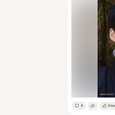
4
Кла