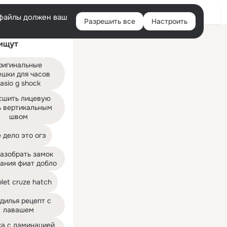
Войти
e-файлы должен ваш
Разрешить все
Настроить
Правая
ищут
колонка
ригинальные 
шки для часов 
asio g shock
сшить лицевую 
ь вертикальным 
швом
 дело это огэ
азобрать замок 
ания фиат добло
let cruze hatch
дилья рецепт с 
лавашем
а с ламинацией 