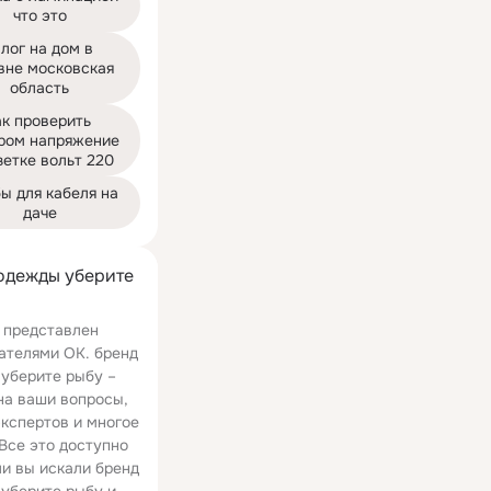
что это
лог на дом в 
вне московская 
область
к проверить 
ром напряжение 
зетке вольт 220
ы для кабеля на 
даче
одежды уберите
 представлен
ателями ОК. бренд
уберите рыбу –
на ваши вопросы,
экспертов и многое
 Все это доступно
ли вы искали бренд