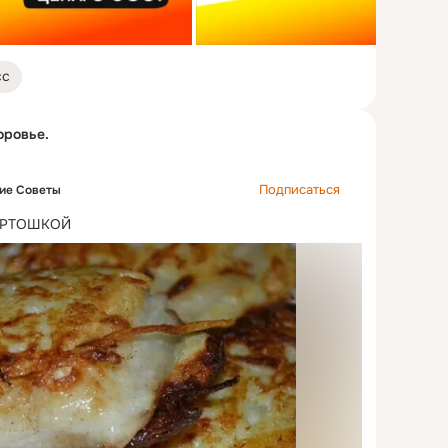
сс
оровье.
Подписаться
ие Советы
АРТОШКОЙ