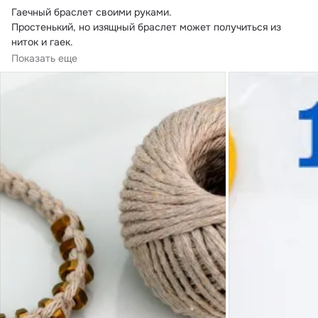
Гаечный браслет своими руками.
Простенький, но изящный браслет может получиться из 
ниток и гаек.

1. Отрезаем две нити длиной около...
Показать еще