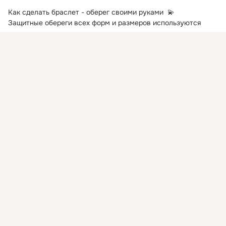
Как сделать браслет - оберег своими руками  💫

Защитные обереги всех форм и размеров используются 
человечеством с незапамятных времен.
Присоединяйтесь к ОК, чтобы посмотреть больше
интересных публикаций и найти новых друзей.
Войти
Зарегистрироваться
Показать еще
Комментировать
Класс