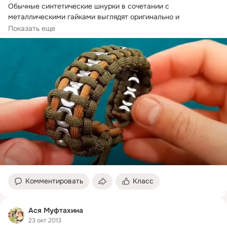
Обычные синтетические шнурки в сочетании с 
металлическими гайками выглядят оригинально и 
экстравагантно.
Показать еще
Комментировать
Класс
Aся Муфтaхинa
23 окт 2013