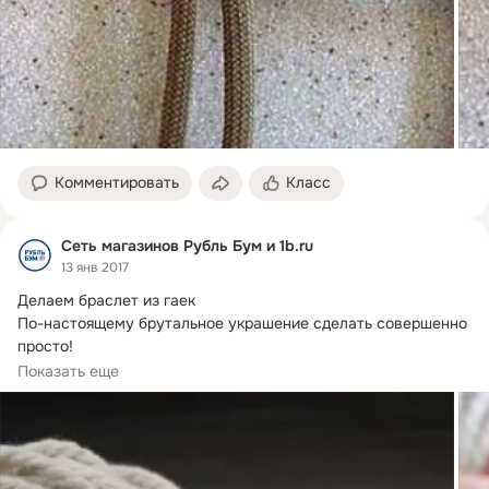
Комментировать
Класс
Сеть магазинов Рубль Бум и 1b.ru
13 янв 2017
Делаем браслет из гаек

По-настоящему брутальное украшение сделать совершенно 
просто!
Вам понадобится:

Показать еще
- 3 нити длиной примерно метр (можете взять хлопковые, а 
можно кожаные шнурки)