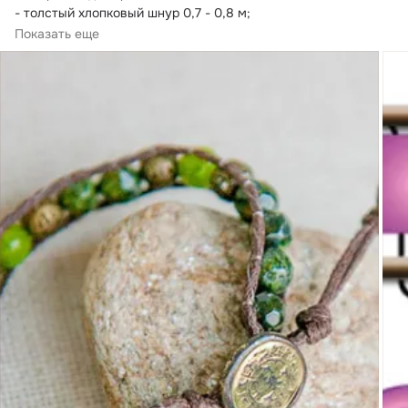
- толстый хлопковый шнур 0,7 - 0,8 м;
- мононить/синтетическая нить/лавсановая нить;
Показать еще