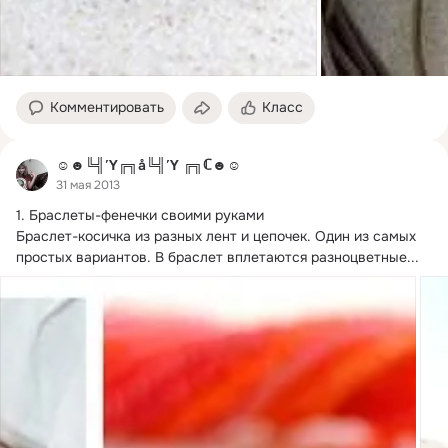
Комментировать
Класс
☺☻╚╣Ύ╔╗å╚╣Ύ ╔╗ℂ☻☺
31 мая 2013
1.
 Браслеты-фенечки своими руками

Браслет-косичка из разных лент и цепочек. Один из самых 
простых вариантов. В браслет вплетаются разноцветные...