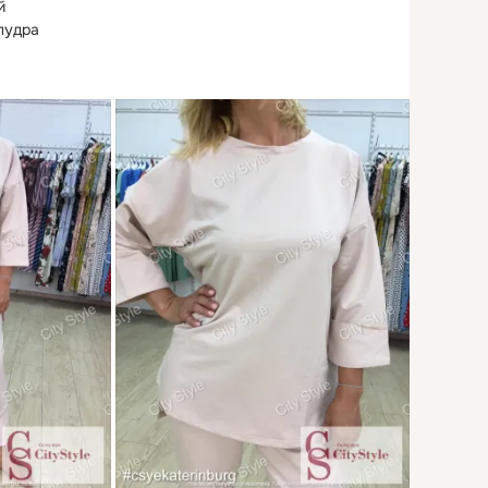


пудра

но 
: