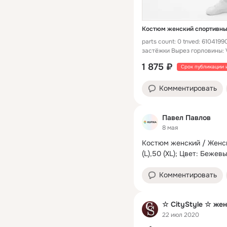
Костюм женский спортивный 
parts count: 0 tnved: 61041
застёжки Вырез горловины: 
1 875 ₽
Срок публикации 
Комментировать
Павел Павлов
8 мая
Костюм женский / Женск
(L),50 (XL); Цвет: Беже
Комментировать
☆ CityStyle ☆ же
22 июл 2020