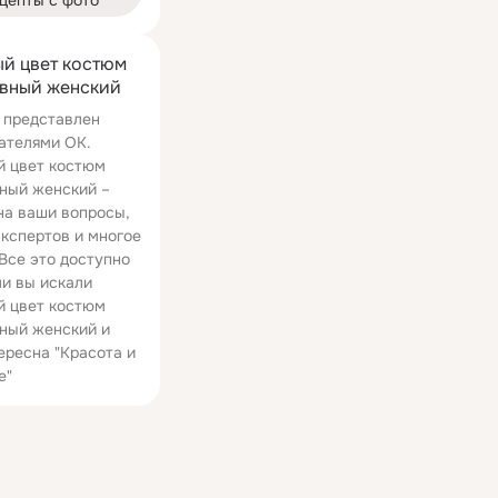
цепты с фото
й цвет костюм
вный женский
 представлен
ателями ОК.
 цвет костюм
ный женский –
на ваши вопросы,
экспертов и многое
 Все это доступно
ли вы искали
 цвет костюм
ный женский и
ересна "Красота и
е"