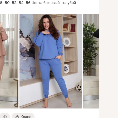
48, 50, 52, 54, 56 Цвета бежевый, голубой

Цвет черный
Класс