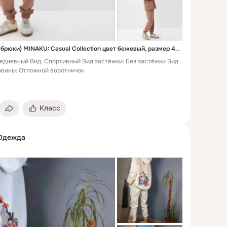
Костюм женский (джемпер, брюки) MINAKU: Casual Collection цвет бежевый, размер 46 - 1 9
седневный Вид: Спортивный Вид застёжки: Без застёжки Вид
овины: Отложной воротничок
Класс
Одежда