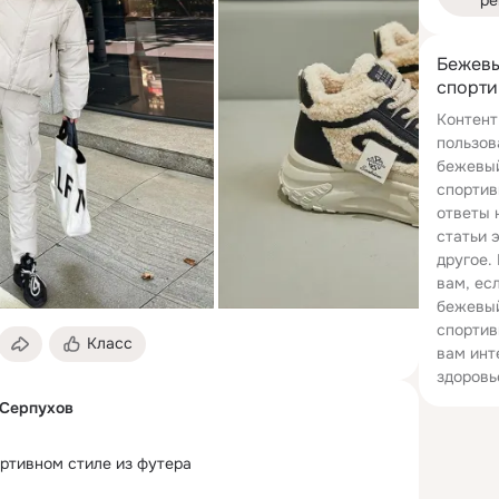
ре
Бежевы
спорти
Контент
пользов
бежевый
спортив
ответы 
статьи 
другое.
вам, ес
бежевый
спортив
Класс
вам инт
здоровь
 Серпухов
ртивном стиле из футера
