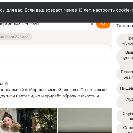
ы для вас. Если ваш возраст менее 13 лет, настроить cooki
Также 
ации за 24 часа
Кре
мужч
Выш
чудес
Рецеп
без 
 ⛄️

Пищев
версальный выбор для зимней одежды.
 Он не только 
ругими цветами, но и придаёт образу мягкость и 
Ауд
Скум
к
Сала