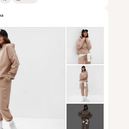
ва
+2