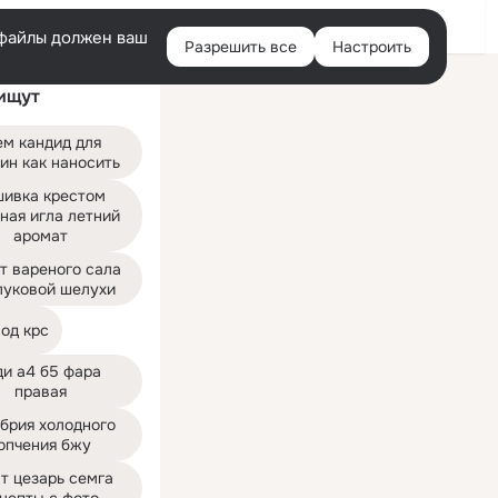
Войти
e-файлы должен ваш
Разрешить все
Настроить
Правая
ищут
колонка
м кандид для 
ин как наносить
ивка крестом 
ная игла летний 
аромат
т вареного сала 
луковой шелухи
од крс
и а4 б5 фара 
правая
брия холодного 
опчения бжу
т цезарь семга 