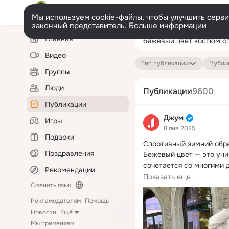
Мы используем cookie-файлы, чтобы улучшить сервис
законный представитель.
Больше информации
Левая
Поиск
Главная
колонка
по
публикациям
Видео
Тип публикации
Публик
Группы
Люди
Публикации
9600
Публикации
Джум
Игры
8 янв 2025
Подарки
Спортивный зимний образ
Поздравления
Бежевый цвет — это уни
сочетается со многими д
Рекомендации
лёгкость.
Показать еще
Сменить язык
Рекламодателям
Помощь
Новости
Ещё
Мы применяем