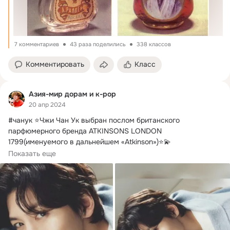
7 комментариев
43 раза поделились
338 классов
Комментировать
Класс
Азия-мир дорам и к-рор
20 апр 2024
#чанук ⭐Чжи Чан Ук выбран послом британского 
парфюмерного бренда ATKINSONS LONDON 
1799(именуемого в дальнейшем «Atkinson»)⭐💫

Чжи Чан...
Показать еще