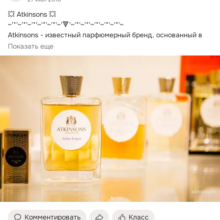
💥 Atkinsons 💥

~'*'~'*'~'*'~'*'~'*'~'🔻'~'*'~'*'~'*'~'*'~'*'~

Atkinsons - известный парфюмерный бренд, основанный в 
Лондоне в 1799...
Показать еще
Комментировать
Класс