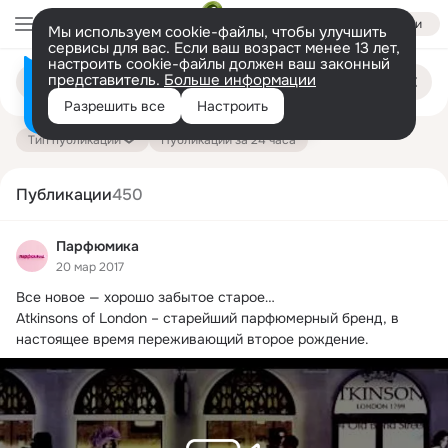
Войти
Мы используем cookie-файлы, чтобы улучшить
сервисы для вас. Если ваш возраст менее 13 лет,
настроить cookie-файлы должен ваш законный
Поиск
представитель.
Больше информации
Информация о контенте
по
публикациям
Разрешить все
Настроить
на платформе — здесь
Тип публикации
Публикации за 24 часа
Публикации
450
Парфюмика
20 мар 2017
Все новое — хорошо забытое старое…

Atkinsons of London – старейший парфюмерный бренд, в 
настоящее время переживающий второе рождение.