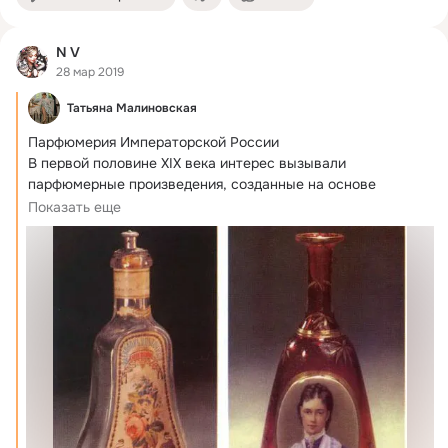
N V
28 мар 2019
Татьяна Малиновская
Парфюмерия Императорской России

В первой половине XIX века интерес вызывали 
парфюмерные произведения, созданные на основе 
цветочных...
Показать еще