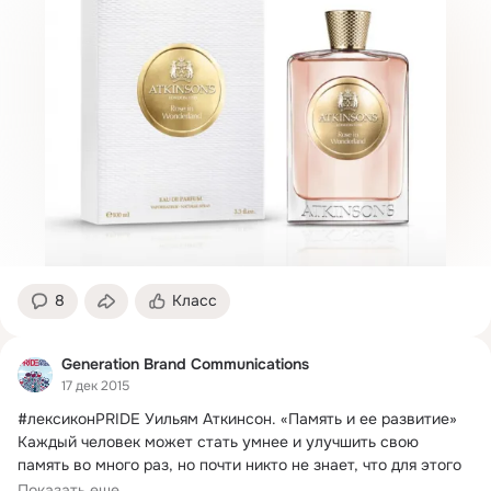
8
Класс
Generation Brand Communications
17 дек 2015
#лексиконPRIDE Уильям Аткинсон.
 «Память и ее развитие»

Каждый человек может стать умнее и улучшить свою 
память во много раз, но почти никто не знает, что для этого 
нужно делать!
Показать еще