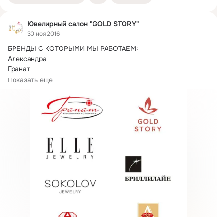
Ювелирный салон "GOLD STORY"
30 ноя 2016
БРЕНДЫ С КОТОРЫМИ МЫ РАБОТАЕМ:

Александра

Гранат

Алькор

Показать еще
Бриллиант

SOKOLOV

ELLE

Наши адреса:ТРЦ "Аквамолл", Московское шоссе 108, 1 этаж 
(GOLD STORY)