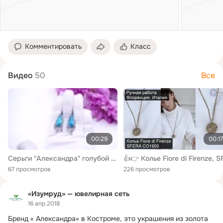
Комментировать
Класс
Видео
50
Все
00:29
00:17
Серьги "Александра" голубой топаз посеребрение красивые скань филигрань 3894 Хорошие Вещи
67 просмотров
226 просмотров
«Изумруд» — ювелирная сеть
16 апр 2018
Бренд « Александра» в Костроме, это украшения из золота 