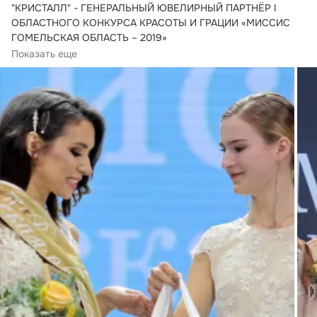
"КРИСТАЛЛ" - ГЕНЕРАЛЬНЫЙ ЮВЕЛИРНЫЙ ПАРТНЁР I 
ОБЛАСТНОГО КОНКУРСА КРАСОТЫ И ГРАЦИИ «МИССИС 
ГОМЕЛЬСКАЯ ОБЛАСТЬ – 2019»

14 декабря в Общественно-культурном...
Показать еще