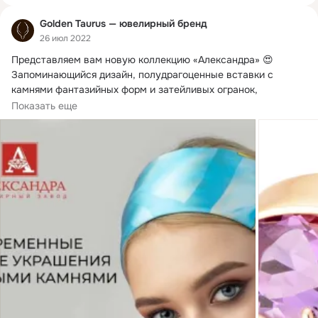
Golden Taurus — ювелирный бренд
26 июл 2022
Представляем вам новую коллекцию «Александра» 😍

Запоминающийся дизайн, полудрагоценные вставки с 
камнями фантазийных форм и затейливых огранок, 
бескомпромиссное качество работы и камней.
Показать еще