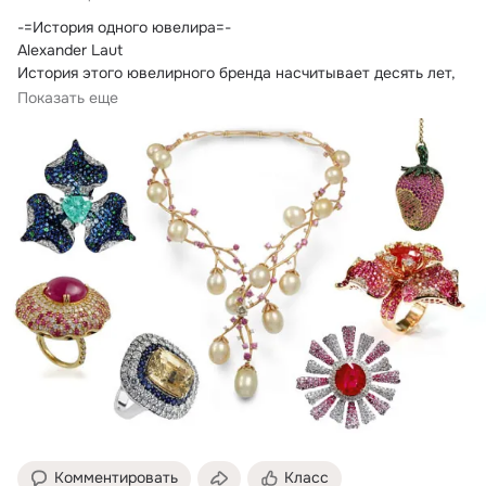
-=История одного ювелира=-

Alexander Laut

История этого ювелирного бренда насчитывает десять лет, 
что совсем юношеский возраст для ювелирной марки.
Показать еще
Комментировать
Класс