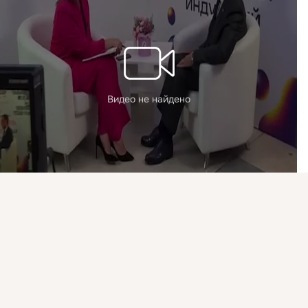
Видео не найдено
Присоединяйтесь к ОК, чтобы посмотреть больше
интересных публикаций и найти новых друзей.
Ушедшие из России мировые ювелирные бренды попали в собственный капкан: «Запад – это уже прошлое»
Войти
Зарегистрироваться
6 111 просмотров
11
Класс
Горница