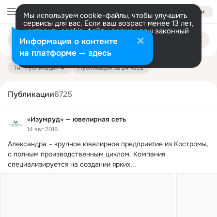
Войти
Мы используем cookie-файлы, чтобы улучшить
сервисы для вас. Если ваш возраст менее 13 лет,
настроить cookie-файлы должен ваш законный
Поиск
представитель.
Больше информации
Информация о контенте
по
публикациям
Разрешить все
Настроить
на платформе — здесь
Тип публикации
Публикации за 24 часа
Публикации
6725
«Изумруд» — ювелирная сеть
14 авг 2018
Александра – крупное ювелирное предприятие из Костромы, 
с полным производственным циклом.
 Компания 
специализируется на создании ярких...