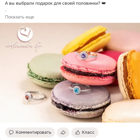
А вы выбрали подарок для своей половинки? 👑

.

Изящные украшения из натуральных природных минералов - 
Показать еще
это как раз то , что нужно! 😏👍
Комментировать
Класс