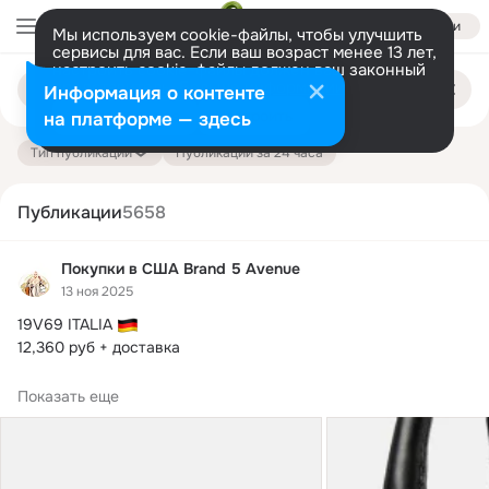
Войти
Мы используем cookie-файлы, чтобы улучшить
сервисы для вас. Если ваш возраст менее 13 лет,
настроить cookie-файлы должен ваш законный
Поиск
представитель.
Больше информации
Информация о контенте
по
публикациям
Разрешить все
Настроить
на платформе — здесь
Тип публикации
Публикации за 24 часа
Публикации
5658
Покупки в США Brand 5 Avenue
13 ноя 2025
19V69 ITALIA 
12,360 руб + доставка

 Расчёт стоимости доставки из веса  100гр = 220₽
Показать еще