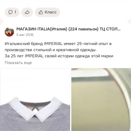
1
Класс
МАГАЗИН ITALIA(Италия) (224 павильон) ТЦ СТОЛИЦА
5 авг 2016
Итальянский бренд IMPERIAL имеет 25-летний опыт в 
производстве стильной и креативной одежды.

За 25 лет IMPERIAL своей истории одежда этой марки 
приобрела множество поклонников в разных странах мира.
Показать еще