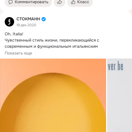
Комментировать
Класс
СТОКМАНН
19 дек 2020
Oh, Italia!
Чувственный стиль жизни, перекликающийся с 
современным и функциональным итальянским 
рационализмом нашёл отражение в коллекции бренда Ever 
Показать еще
Be. 👞