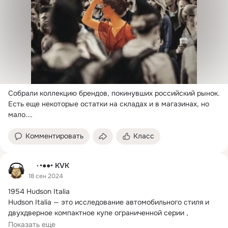
Собрали коллекцию брендов, покинувших российский рынок.

Есть еще некоторые остатки на складах и в магазинах, но 
мало.

Hay

BoConcept
Комментировать
Класс
٠•●●• KVK
18 сен 2024
1954 Hudson Italia

Hudson Italia — это исследование автомобильного стиля и 
двухдверное компактное купе ограниченной серии , 
которое...
Показать еще