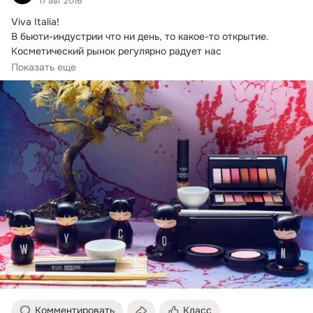
17 авг 2016
Viva Italia!
В бьюти-индустрии что ни день, то какое-то открытие. 
Косметический рынок регулярно радует нас 
чудодейственными продуктами...
Показать еще
Комментировать
Класс