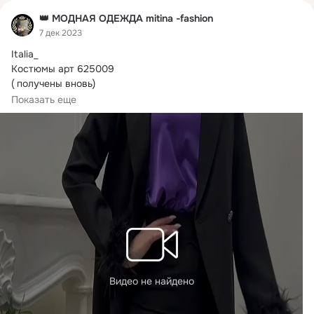
👑 МОДНАЯ ОДЕЖДА mitina -fashion
7 дек 2023
Italia_

Костюмы арт 625009

( получены вновь)

размеры S, M

Показать еще
на 44,46,

все варианты цветов на общем фото

Цена 5000 р
Видео не найдено