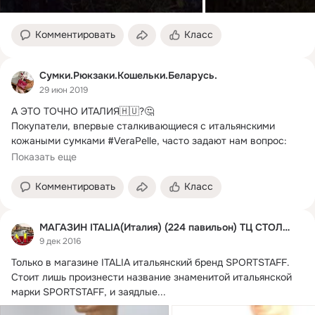
Комментировать
Класс
Сумки.Рюкзаки.Кошельки.Беларусь.
29 июн 2019
А ЭТО ТОЧНО ИТАЛИЯ🇭🇺?
🤔

Покупатели, впервые сталкивающиеся с итальянскими 
кожаными сумками #VeraPelle, часто задают нам вопрос: 
что...
Показать еще
Комментировать
Класс
МАГАЗИН ITALIA(Италия) (224 павильон) ТЦ СТОЛИЦА
9 дек 2016
Только в магазине ITALIA итальянский бренд SPORTSTAFF.
Стоит лишь произнести название знаменитой итальянской 
марки SPORTSTAFF, и заядлые...