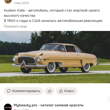
1 мар 2023
Hudson Italia - автомобиль, который стал жертвой своего 
высокого качества

В 1950-х годах в США началась автомобильная революция.
Сменявшие...
Показать еще
Комментировать
Класс
Mybeauty.pro - каталог салонов красоты