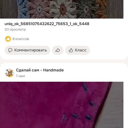
uniq_ok_56851075432622_75653_1_ok_5448
121 просмотр
6 классов
Комментировать
Класс
Сделай сам - Handmade
7 июл