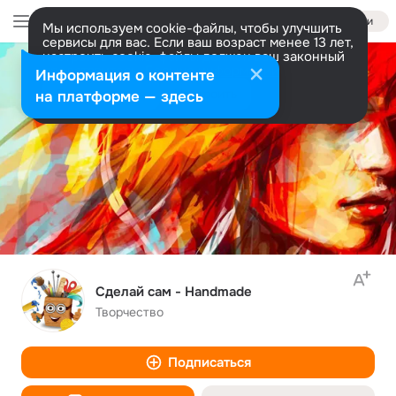
Войти
Мы используем cookie-файлы, чтобы улучшить
сервисы для вас. Если ваш возраст менее 13 лет,
настроить cookie-файлы должен ваш законный
представитель.
Больше информации
Информация о контенте
Разрешить все
Настроить
на платформе — здесь
Сделай сам - Handmade
Творчество
Подписаться