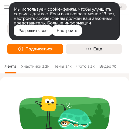
Войти
Мы используем cookie-файлы, чтобы улучшить
сервисы для вас. Если ваш возраст менее 13 лет,
настроить cookie-файлы должен ваш законный
представитель.
Эс Класс Клиник Брянск — медицинский
Больше информации
центр
Разрешить все
Настроить
Медицинский центр
Подписаться
Еще
Лента
Участники
Темы
Фото
Видео
2.2K
3.1K
3.2K
70