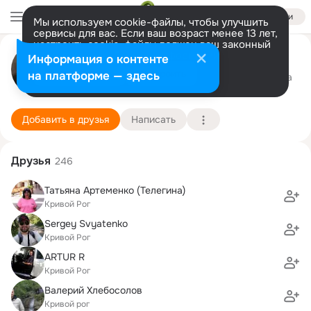
Войти
Мы используем cookie-файлы, чтобы улучшить
сервисы для вас. Если ваш возраст менее 13 лет,
настроить cookie-файлы должен ваш законный
Александр Смирнов
представитель.
Больше информации
Информация о контенте
Разрешить все
Настроить
на платформе — здесь
Кривой Рог
21 ноября (38 лет)
22 школа
Подробнее
Добавить в друзья
Написать
Друзья
246
Татьяна Артеменко (Телегина)
Кривой Рог
Sergey Svyatenko
Кривой Рог
ARTUR R
Кривой Рог
Валерий Хлебосолов
Кривой рог