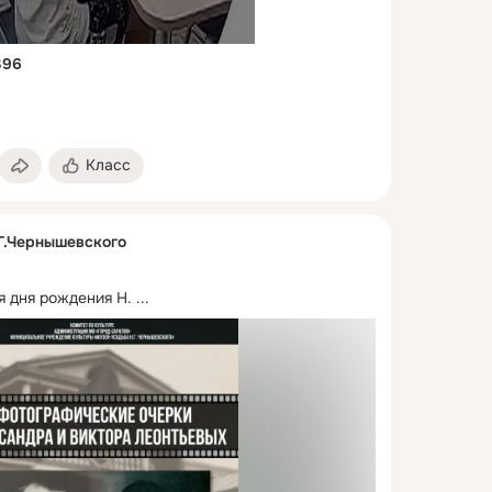
396
Класс
Г.Чернышевского
я дня рождения Н.
 ...