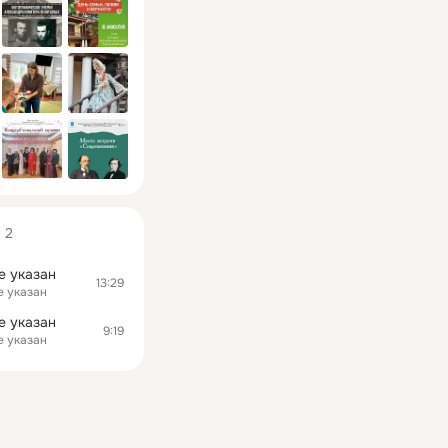
2
е указан
13:29
е указан
е указан
9:19
е указан