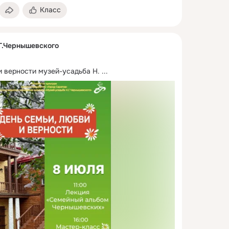
Класс
Г.Чернышевского
и верности музей-усадьба Н.
 ...