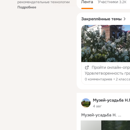
Лента
Участники
рекомендательные технологии
3.2K
Подробнее
Закреплённые темы
Пройти онлайн-опр
Удовлетворенность гр
работой государствен
0 комментариев
2 класс
муниципальных органи
культуры, искусства и
народного творчества
Музей-усадьба Н.
4 авг
Музей-усадьба Н.
 ...