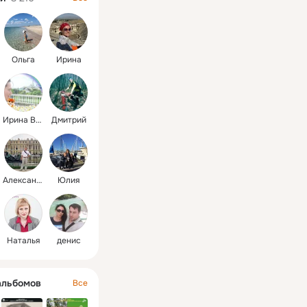
Ольга
Ирина
Ирина Викторовна
Дмитрий
Александр
Юлия
Наталья
денис
альбомов
Все