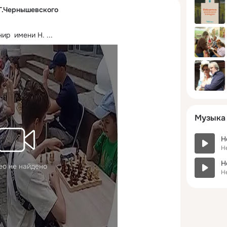
Г.Чернышевского
ир  имени Н.
 ...
Музыка
Н
Н
Н
ео не найдено
Н