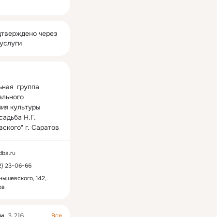
ная
тверждено через
услуги
ная  группа 
льного 
ия культуры 
адьба Н.Г. 
ского" г. Саратов
dba.ru
2) 23-06-66
нышевского, 142,
ов
и
3 216
Все