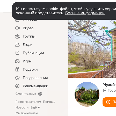
Мы используем cookie-файлы, чтобы улучшить сервис
законный представитель.
Больше информации
Левая
Главная
колонка
Видео
Группы
Люди
Публикации
Игры
Подарки
Поздравления
Музей-
Рекомендации
Госо
Сменить язык
П
Рекламодателям
Помощь
Новости
Ещё
Мы применяем