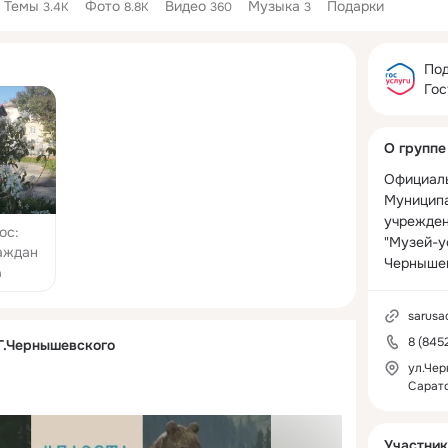
Темы
Фото
Видео
Музыка
Подарки
3.4K
8.8K
360
3
Дополнитель
колонка
Под
Гос
О группе
Официаль
Муниципа
учрежден
ос:
"Музей-ус
аждан
Чернышев
ных и
а
заций
sarusa
8 (845
Г.Чернышевского
ул.Чер
Сарат
Участник