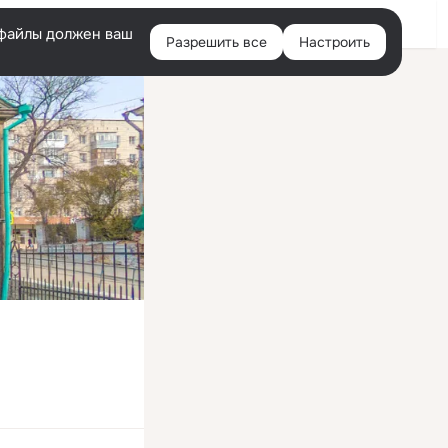
Войти
e-файлы должен ваш
Разрешить все
Настроить
Правая
колонка