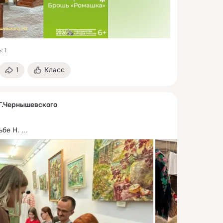
: 1
1
Класс
Г.Чернышевского
ьбе Н.
 ...