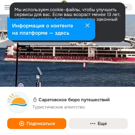
Войти
Мы используем cookie-файлы, чтобы улучшить
сервисы для вас. Если ваш возраст менее 13 лет,
настроить cookie-файлы должен ваш законный
представитель.
Больше информации
Информация о контенте
Разрешить все
Настроить
на платформе — здесь
Саратовское бюро путешествий
Туристическое агентство
Подписаться
Еще