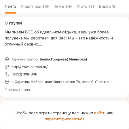
Лента
Участники
Темы
Фото
Видео
3.9K
3.6K
555
19
Дополнительная
О группе
колонка
Мы знаем ВСЁ об идеальном отдыхе, ведь уже более 
полувека мы работаем для Вас! Мы - это надёжность и 
отличный сервис.

Основными направлениями нашей деятельности являются:

Администратор:
Белла Гордеева( Минькова)
•Туры по России (сборные экскурсионные туры, отдых, 
http://travelburo64.ru/
оздоровление);

•Речные и морские круизы;

(8452) 398-348
•Разработка, организация и проведение экскурсий по 
г. Саратов, Набережная Космонавтов 7А, офис 9, Саратов
Саратову и области;

Показать еще
•Прием и обслуживание иногородних (в том числе 
иностранных) туристов;

•Зарубежные туры;

Чтобы посмотреть страницу вам нужно
войти
или
Мы работаем для вас:

зарегистрироваться
 Пн по Пт с 9:00 до 18:00

 Сб с 9:00 до 15:00
