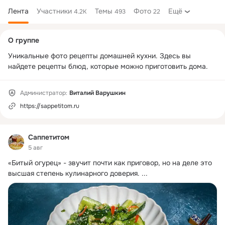
Лента
Участники
Темы
Фото
Ещё
4.2K
493
22
Дополнительная
О группе
колонка
Уникальные фото рецепты домашней кухни. Здесь вы 
найдете рецепты блюд, которые можно приготовить дома.
Администратор:
Виталий Варушкин
https://sappetitom.ru
Саппетитом
5 авг
«Битый огурец» - звучит почти как приговор, но на деле это 
высшая степень кулинарного доверия.
 ...