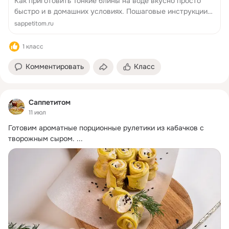
Как приготовить Тонкие блины на воде вкусно просто
быстро и в домашних условиях. Пошаговые инструкции
Тонкие блины на воде и по...
sappetitom.ru
1 класс
Комментировать
Класс
Саппетитом
11 июл
Готовим ароматные порционные рулетики из кабачков с 
творожным сыром.
 ...