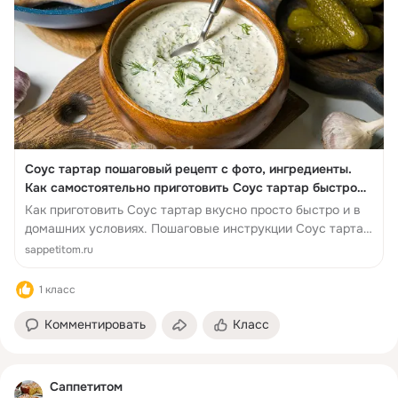
Cоус тартар пошаговый рецепт с фото, ингредиенты.
Как самостоятельно приготовить Cоус тартар быстро
вкусно в домашних усло...
Как приготовить Cоус тартар вкусно просто быстро и в
домашних условиях. Пошаговые инструкции Cоус тартар
и полезные советы.
sappetitom.ru
1 класс
Комментировать
Класс
Саппетитом