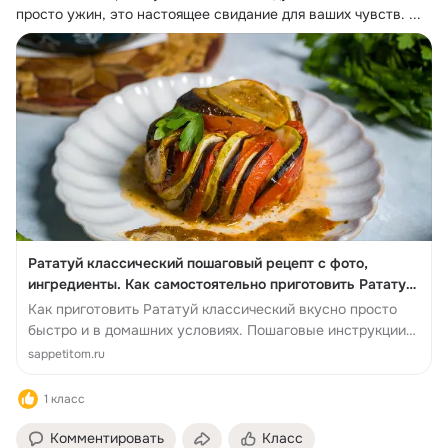
просто ужин, это настоящее свидание для ваших чувств.
 ...
Рататуй классический пошаговый рецепт с фото,
ингредиенты. Как самостоятельно приготовить Рататуй
классический быстро вкус...
Как приготовить Рататуй классический вкусно просто
быстро и в домашних условиях. Пошаговые инструкции
Рататуй классический и по...
sappetitom.ru
1 класс
Комментировать
Класс