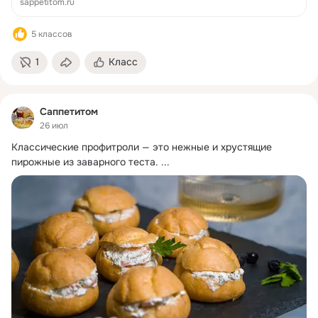
sappetitom.ru
5 классов
1
Класс
Саппетитом
26 июл
Классические профитроли — это нежные и хрустящие 
пирожные из заварного теста.
 ...