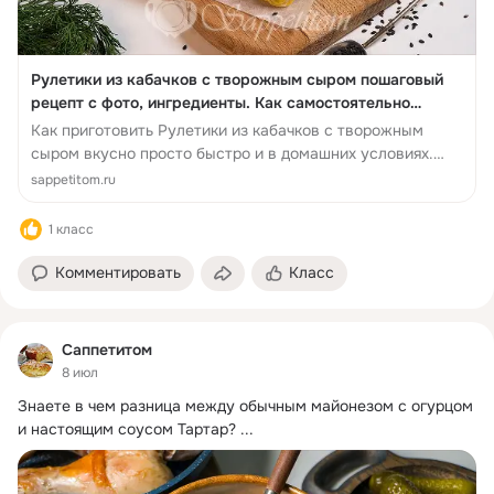
Рулетики из кабачков с творожным сыром пошаговый
рецепт с фото, ингредиенты. Как самостоятельно
приготовить Рулетики из ка...
Как приготовить Рулетики из кабачков с творожным
сыром вкусно просто быстро и в домашних условиях.
Пошаговые инструкции Рулетик...
sappetitom.ru
1 класс
Комментировать
Класс
Саппетитом
8 июл
Знаете в чем разница между обычным майонезом с огурцом 
и настоящим соусом Тартар?
 ...