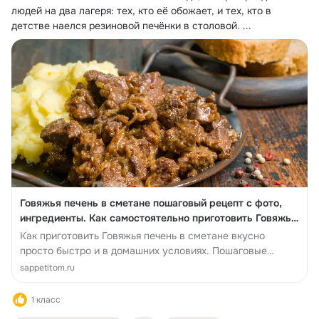
людей на два лагеря: тех, кто её обожает, и тех, кто в 
детстве наелся резиновой печёнки в столовой.
 ...
Говяжья печень в сметане пошаговый рецепт с фото,
ингредиенты. Как самостоятельно приготовить Говяжья
печень в сметане быс...
Как приготовить Говяжья печень в сметане вкусно
просто быстро и в домашних условиях. Пошаговые
инструкции Говяжья печень в смет...
sappetitom.ru
1 класс