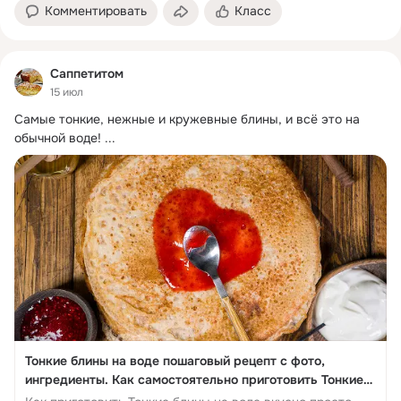
Комментировать
Класс
Саппетитом
15 июл
Самые тонкие, нежные и кружевные блины, и всё это на 
обычной воде!
 ...
Тонкие блины на воде пошаговый рецепт с фото,
ингредиенты. Как самостоятельно приготовить Тонкие
блины на воде быстро вкус...