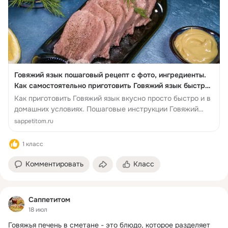
Говяжий язык пошаговый рецепт с фото, ингредиенты.
Как самостоятельно приготовить Говяжий язык быстро
вкусно в домашних ус...
Как приготовить Говяжий язык вкусно просто быстро и в
домашних условиях. Пошаговые инструкции Говяжий
язык и полезные советы.
sappetitom.ru
1 класс
Комментировать
Класс
Саппетитом
18 июл
Говяжья печень в сметане - это блюдо, которое разделяет 