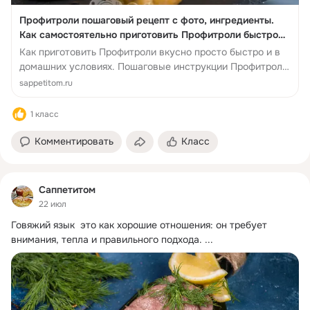
Профитроли пошаговый рецепт с фото, ингредиенты.
Как самостоятельно приготовить Профитроли быстро
вкусно в домашних условиях.
Как приготовить Профитроли вкусно просто быстро и в
домашних условиях. Пошаговые инструкции Профитроли
и полезные советы.
sappetitom.ru
1 класс
Комментировать
Класс
Саппетитом
22 июл
Говяжий язык  это как хорошие отношения: он требует 
внимания, тепла и правильного подхода.
 ...