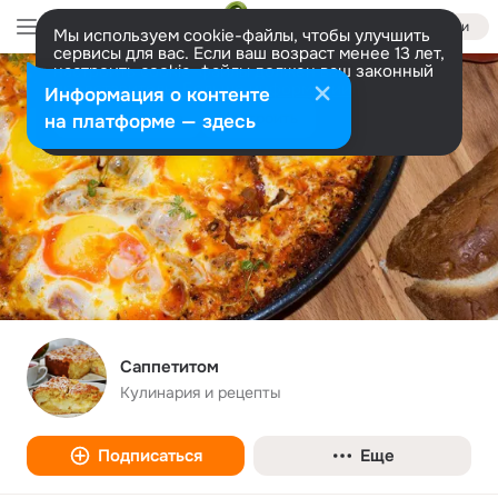
Войти
Мы используем cookie-файлы, чтобы улучшить
сервисы для вас. Если ваш возраст менее 13 лет,
настроить cookie-файлы должен ваш законный
представитель.
Больше информации
Информация о контенте
Разрешить все
Настроить
на платформе — здесь
Саппетитом
Кулинария и рецепты
Подписаться
Еще