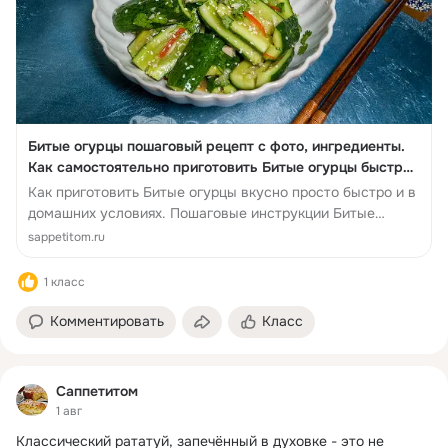
Битые огурцы пошаговый рецепт с фото, ингредиенты.
Как самостоятельно приготовить Битые огурцы быстро
вкусно в домашних ус...
Как приготовить Битые огурцы вкусно просто быстро и в
домашних условиях. Пошаговые инструкции Битые
огурцы и полезные советы.
sappetitom.ru
1 класс
Комментировать
Класс
Саппетитом
1 авг
Классический рататуй, запечённый в духовке - это не 