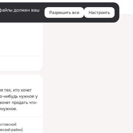
Войти
e-файлы должен ваш
Разрешить все
Настроить
Правая
колонка
ная
я тех, кто хочет 
о-нибудь нужное у 
 хочет продать что-
енужное.
остовской
вский район)