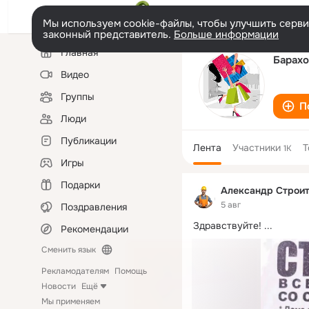
Мы используем cookie-файлы, чтобы улучшить сервис
законный представитель.
Больше информации
Левая
Главная
колонка
Барахо
Видео
Группы
П
Люди
Публикации
Лента
Участники
Т
1K
Игры
Подарки
Александр Строи
5 авг
Поздравления
Здравствуйте!
 ...
Рекомендации
Сменить язык
Рекламодателям
Помощь
Новости
Ещё
Мы применяем