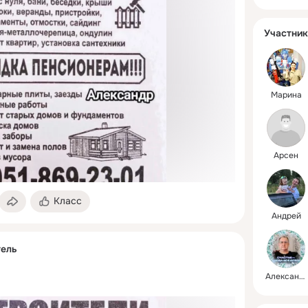
Участник
Марина
Арсен
Класс
Андрей
тель
Александр