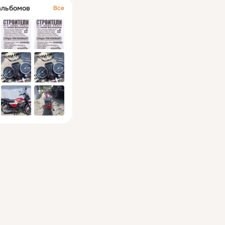
альбомов
Все