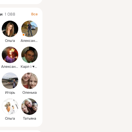
и
1 088
Все
Ольга
Александр
Александра
Карл☆♥★♡♧
Игорь
Оленька
Ольга
Татьяна