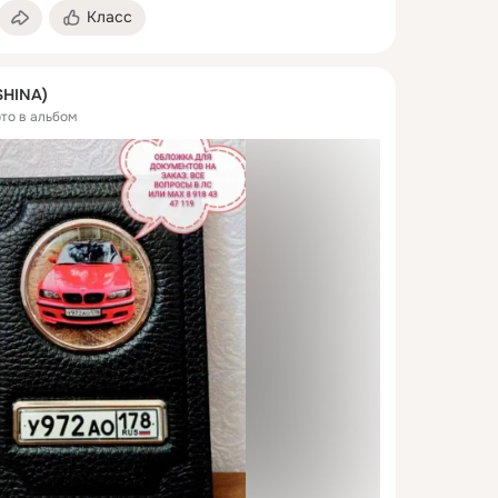
Класс
SHINA)
ото в альбом