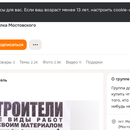
ы для вас. Если ваш возраст менее 13 лет, настроить cooki
лка Мостовского
одписаться
овары
Темы
Фото
Видео
Подарки
3
2.2K
2.9K
11
Дополнитель
О группе
тель
колонка
Группа дл
купить чт
того, кто
нибудь н
пгт. М
(Мосто