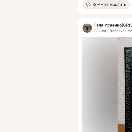
Комментировать
Галя Исаенко(GRI
28 июл
Добавила ф