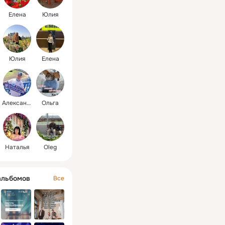
Елена
Юлия
Юлия
Елена
Александр
Ольга
Наталья
Oleg
альбомов
Все