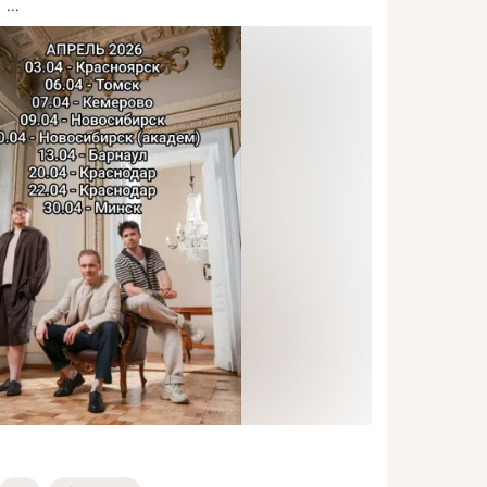

 ...