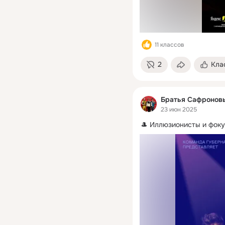
11 классов
2
Кла
Братья Сафронов
23 июн 2025
🎩 Иллюзионисты и фокус