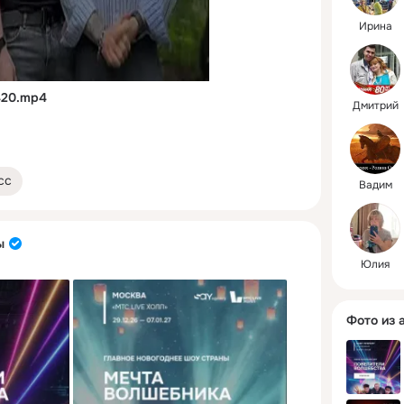
Ирина
420.mp4
Дмитрий
сс
Вадим
ы
Юлия
Фото из 