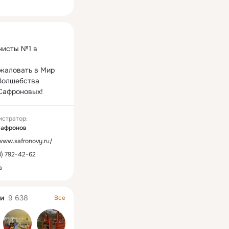
ная
исты №1 в 
жаловать в Мир 
Волшебства 
Сафроновых!
истратор:
Сафронов
/www.safronovy.ru/
3) 792-42-62
а
и
9 638
Все