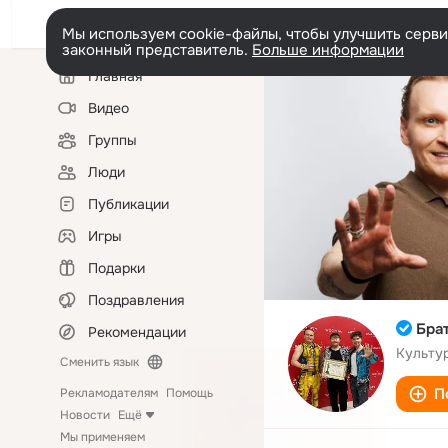
Мы используем cookie-файлы, чтобы улучшить сервис
законный представитель.
Больше информации
Левая
Главная
колонка
Видео
Группы
Люди
Публикации
Игры
Подарки
Поздравления
Бра
Рекомендации
Культу
Сменить язык
П
Рекламодателям
Помощь
Новости
Ещё
Мы применяем