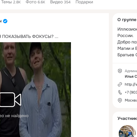
Темы
Фото
Видео
Подарки
2.8K
6.6K
354
Дополнитель
О группе
ы
колонка
Иллюзион
России.

Я ПОКАЗЫВАТЬ ФОКУСЫ?
 ...
Добро по
Магии и 
Братьев 
Админ
Илья 
http:/
+7 (90
Москв
ео не найдено
Участник