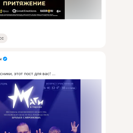
сс
ы
ники, этот пост для вас!
 ...