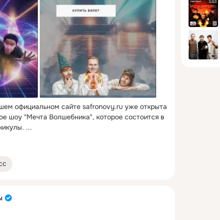
ашем официальном сайте
safronovy.ru уже открыта 
е шоу "Мечта Волшебника", которое состоится в 
никулы.
 ...
сс
ы