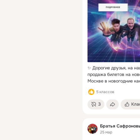
✨ Дорогие друзья, на н
продажа билетов на ново
Москве в новогодние ка
5 классов
3
Кла
Братья Сафронов
25 мар