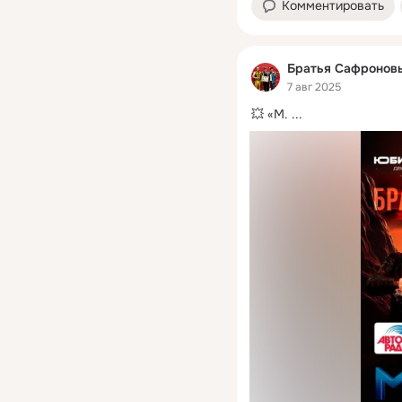
Комментировать
Братья Сафронов
7 авг 2025
💥 «M.
 ...