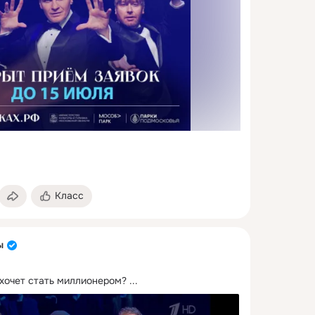
Класс
ы
хочет стать миллионером?
 ...