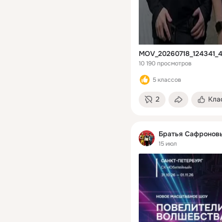
MOV_20260718_124341_
10 190 просмотров
5 классов
2
Кла
Братья Сафронов
15 июл