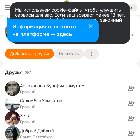
Войти
Мы используем cookie-файлы, чтобы улучшить
сервисы для вас. Если ваш возраст менее 13 лет,
настроить cookie-файлы должен ваш законный
Руслан Ахъядов
представитель.
Больше информации
Информация о контенте
Разрешить все
Настроить
на платформе — здесь
Грозный-Cairo
21 июля (126 лет)
2 школа
Подробнее
Добавить в друзья
Написать
Друзья
251
Аслаханова Зульфия замужем
Грозный
Саломбек Хамзатов
Грозный
Ze ta
Грозный
Добрый Добрый
Санкт-Петербург