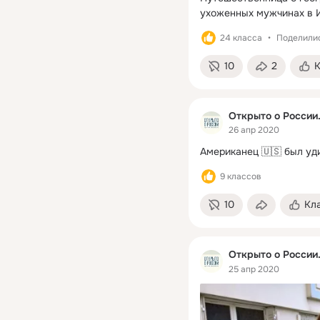
ухоженных мужчинах в 
24 класса
Поделилис
10
2
Открыто о России
26 апр 2020
Американец 🇺🇸 был уд
9 классов
10
Кл
Открыто о России
25 апр 2020