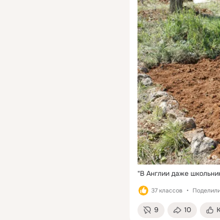
"В Англии даже школьни
37 классов
Поделили
9
10