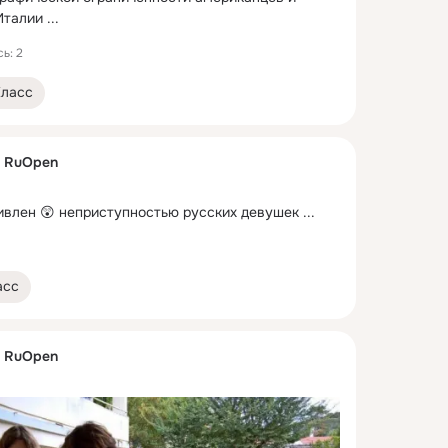
Италии
 ...
ь: 2
Класс
. RuOpen
ивлен 😲 неприступностью русских девушек
 ...
асс
. RuOpen