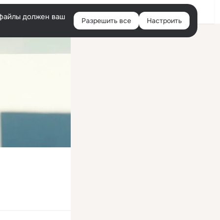
Войти
e-файлы должен ваш
Разрешить все
Настроить
Правая
колонка