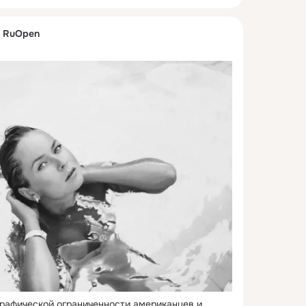
. RuOpen
рафической ограниченности американцев и 