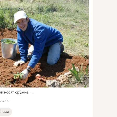
ки носят оружие!
 ...
сь: 10
Класс