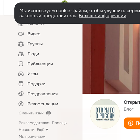
Мы используем cookie-файлы, чтобы улучшить сервис
законный представитель.
Больше информации
Левая
Главная
колонка
Видео
Группы
Люди
Публикации
Игры
Подарки
Поздравления
Открыт
Рекомендации
Блог
Сменить язык
П
Рекламодателям
Помощь
Новости
Ещё
Мы применяем