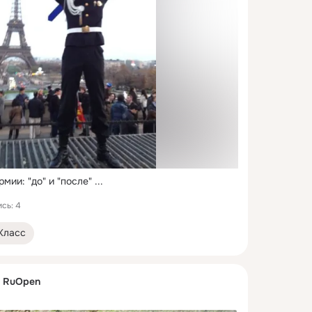
мии: "до" и "после"
 ...
сь: 4
Класс
. RuOpen