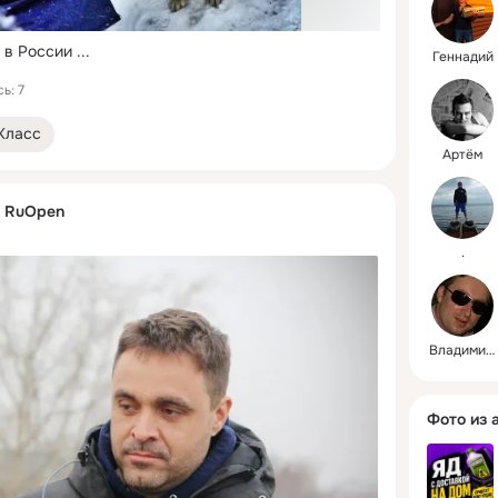
 в России
 ...
Геннадий
ь: 7
Класс
Артём
. RuOpen
.
Владимир В.
Фото из 