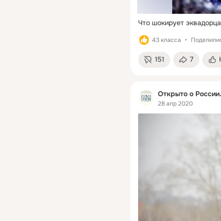
Что шокирует эквадорца
43 класса
Поделилис
151
7
Открыто о России
28 апр 2020