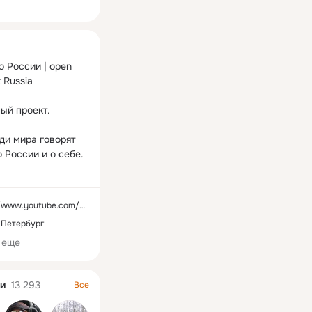
ная
 России | open 
 Russia

ый проект.

ди мира говорят 
 России и о себе.

, что рассказать?

Пиши нам 
utube.com/channel/UCZ7nyqhubiLeIiZdhUirlkA
pen@yandex.ru
-Петербург
 еще
и
13 293
Все