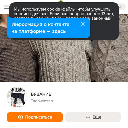
Войти
Мы используем cookie-файлы, чтобы улучшить
сервисы для вас. Если ваш возраст менее 13 лет,
настроить cookie-файлы должен ваш законный
представитель.
Больше информации
Информация о контенте
Разрешить все
Настроить
на платформе — здесь
ВЯЗАНИЕ
Творчество
Подписаться
Еще