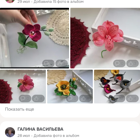
29 июл
Добавила 15 фото в альбом
0
8
0
3
0
4
0
6
0
4
Показать еще
ГАЛИНА ВАСИЛЬЕВА
28 июл
Добавила фото в альбом