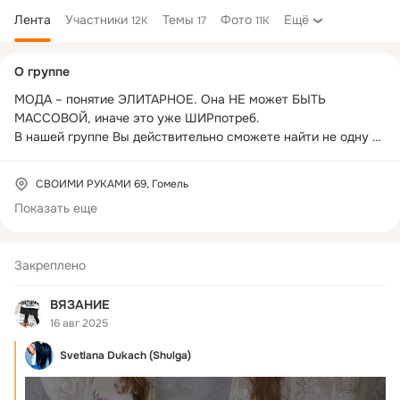
Лента
Участники
Темы
Фото
Ещё
12K
17
11K
Дополнительная
О группе
колонка
МОДА – понятие ЭЛИТАРНОЕ. Она НЕ может БЫТЬ 
МАССОВОЙ, иначе это уже ШИРпотреб. 

В нашей группе Вы действительно сможете найти не одну 
уникальную вещь, которая украсит именно ВАС. 

для Вас Это ИДЕИ для размышлений и ПИЩА для 
СВОИМИ РУКАМИ 69, Гомель
ТВОРЧЕСКОГО ВДОХНОВЕНИЯ...

Показать еще
Давно ДОКАЗАНО, что ВЯЗАНИЕ – это не только 
увлекательное, интересное и ПОЛЕЗНОЕ ЗАНЯТИЕ, но оно 
может выступать и в качестве лечебной терапии. ВЯЗАНИЕ 
Закреплено
благотворно влияет на моторику рук, повышает 
устойчивость к стрессам, способствует снятию напряжения 
ВЯЗАНИЕ
и умиротворению...
16 авг 2025
Svetlana Dukach (Shulga)