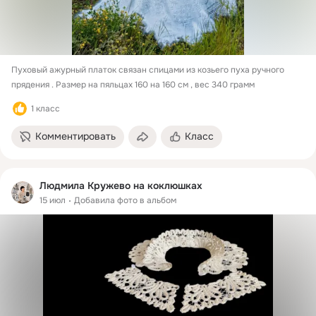
Пуховый ажурный платок связан спицами из козьего пуха ручного 
прядения . Размер на пяльцах 160 на 160 см , вес 340 грамм
1 класс
Комментировать
Класс
Людмила Кружево на коклюшках
15 июл
Добавила фото в альбом