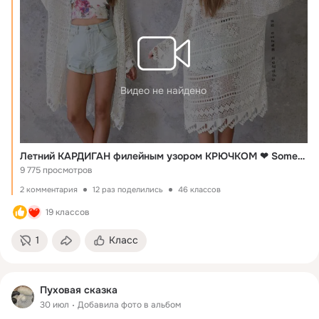
Видео не найдено
Летний КАРДИГАН филейным узором КРЮЧКОМ ❤ Somedays Lovin ❤ crochet summer CARDIGAN
9 775 просмотров
2 комментария
12 раз поделились
46 классов
19 классов
1
Класс
Пуховая сказка
30 июл
Добавила фото в альбом