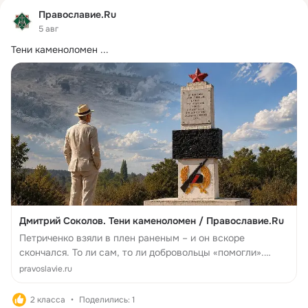
Православие.Ru
5 авг
Тени каменоломен
 ...
Дмитрий Соколов. Тени каменоломен / Православие.Ru
Петриченко взяли в плен раненым – и он вскоре
скончался. То ли сам, то ли добровольцы «помогли».
Скорее второе. Выглядел тот крайне плохо.
pravoslavie.ru
2 класса
Поделились: 1