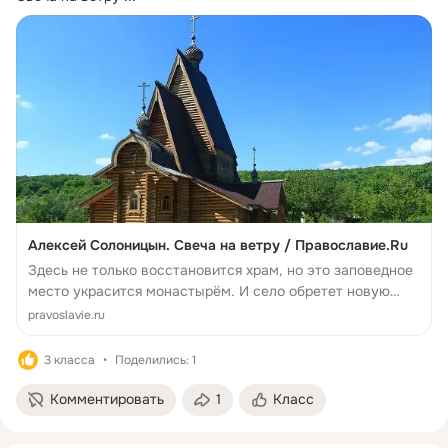
Алексей Солоницын. Свеча на ветру / Православие.Ru
Здесь не только восстановится храм, но это заповедное
место украсится монастырём. И село обретет новую
жизнь, станет местом, привлекательным не только для
pravoslavie.ru
туристов, но и для тех людей, которые пронимают...
3 класса
Поделились: 1
Комментировать
1
Класс