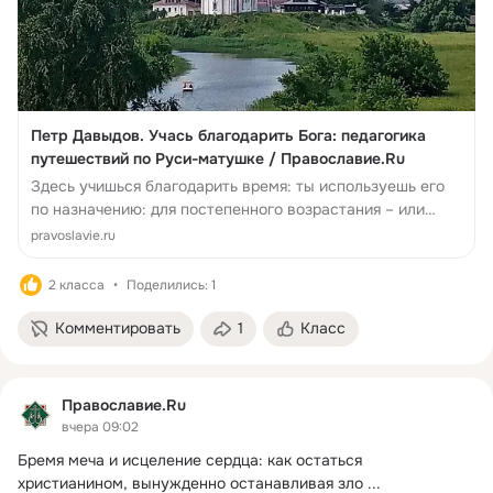
Петр Давыдов. Учась благодарить Бога: педагогика
путешествий по Руси-матушке / Православие.Ru
Здесь учишься благодарить время: ты используешь его
по назначению: для постепенного возрастания – или
взращивания – внимания к красоте Божьего мира. И
pravoslavie.ru
постепен...
2 класса
Поделились: 1
Комментировать
1
Класс
Православие.Ru
вчера 09:02
Бремя меча и исцеление сердца: как остаться 
христианином, вынужденно останавливая зло
 ...