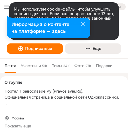
Войти
Мы используем cookie-файлы, чтобы улучшить
сервисы для вас. Если ваш возраст менее 13 лет,
настроить cookie-файлы должен ваш законный
представитель.
Больше информации
Информация о контенте
Православие.Ru
Разрешить все
Настроить
на платформе — здесь
Подписаться
Еще
Лента
Участники
Темы
Фото
Подарки
51K
34K
27K
Дополнительная
О группе
колонка
Портал Православие.Ру (Pravoslavie.Ru).

Официальная страница в социальной сети Одноклассники.

По вопросам сотрудничества пишите на: 
editor@pravoslavie.ru
 телефон: (495) 621 50 95

Москва
Показать еще
Сайт: 
http://www.pravoslavie.ru/