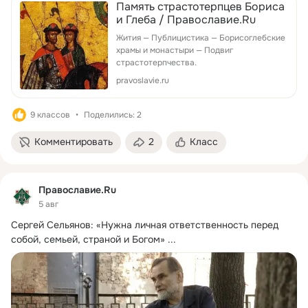
Память страстотерпцев Бориса
и Глеба / Православие.Ru
Жития — Публицистика — Борисоглебские
храмы и монастыри — Подвиг
страстотерпчества.
pravoslavie.ru
9 классов
Поделились: 2
Комментировать
2
Класс
Православие.Ru
5 авг
Сергей Сельянов: «Нужна личная ответственность перед 
собой, семьей, страной и Богом»
 ...