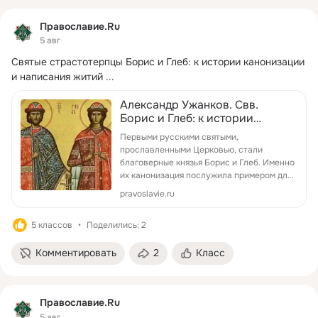
Православие.Ru
5 авг
Святые страстотерпцы Борис и Глеб: к истории канонизации 
и написания житий
 ...
Александр Ужанков. Свв.
Борис и Глеб: к истории
канонизации и написания
Первыми русскими святыми,
житий / Православие.Ru
прославленными Церковью, стали
благоверные князья Борис и Глеб. Именно
их канонизация послужила примером для
прославления в лике свя...
pravoslavie.ru
5 классов
Поделились: 2
Комментировать
2
Класс
Православие.Ru
5 авг