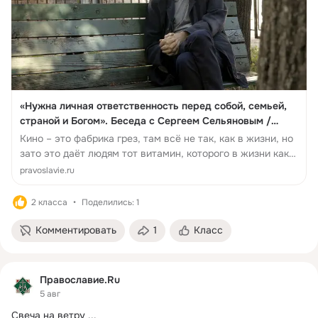
«Нужна личная ответственность перед собой, семьей,
страной и Богом». Беседа с Сергеем Сельяновым /
Православие.Ru
Кино – это фабрика грез, там всё не так, как в жизни, но
зато это даёт людям тот витамин, которого в жизни как
раз не хватает.
pravoslavie.ru
2 класса
Поделились: 1
Комментировать
1
Класс
Православие.Ru
5 авг
Свеча на ветру
 ...