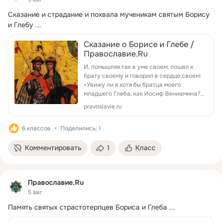
Сказание и страдание и похвала мученикам святым Борису 
и Глебу
 ...
Сказание о Борисе и Глебе /
Православие.Ru
И, помышляя так в уме своем, пошел к
брату своему и говорил в сердце своем:
«Увижу ли я хотя бы братца моего
младшего Глеба, как Иосиф Вениамина?»
И решил в сердце своем: «Да будет воля
pravoslavie.ru
твоя, Господи!»
6 классов
Поделились: 1
Комментировать
1
Класс
Православие.Ru
5 авг
Память святых страстотерпцев Бориса и Глеба
 ...