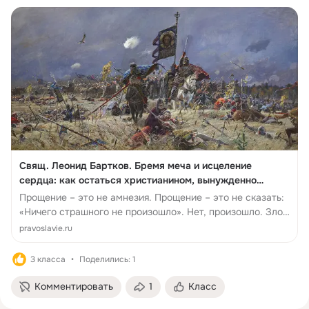
Свящ. Леонид Бартков. Бремя меча и исцеление
сердца: как остаться христианином, вынужденно
останавливая зло / Православие.Ru
Прощение – это не амнезия. Прощение – это не сказать:
«Ничего страшного не произошло». Нет, произошло. Зло
есть зло. Прощение – ...
pravoslavie.ru
3 класса
Поделились: 1
Комментировать
1
Класс