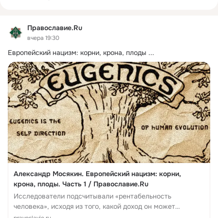
Мы в ВКонтакте: 
http://vk.com/pravoslavie_ru
Мы в FaceBook: 
http://www.facebook.com/pravoslavie
Православие.Ru
В LiveJournal: 
http://community.livejournal.com/pravoslavie_rf/
вчера 19:30
В Twitter: 
http://twitter.com/pravoslavie_rf
В YouTube: 
http://www.youtube.com/user/PravoslavieRu
Европейский нацизм: корни, крона, плоды
 ...
English version: 

FaceBook: 
http://www.facebook.com/orthodox.christianity
Twitter: 
http://twitter.com/OrthoChristian
Александр Мосякин. Европейский нацизм: корни,
крона, плоды. Часть 1 / Православие.Ru
Исследователи подсчитывали «рентабельность
человека», исходя из того, какой доход он может
принести. Если баланс был отрицательным, то такой
pravoslavie.ru