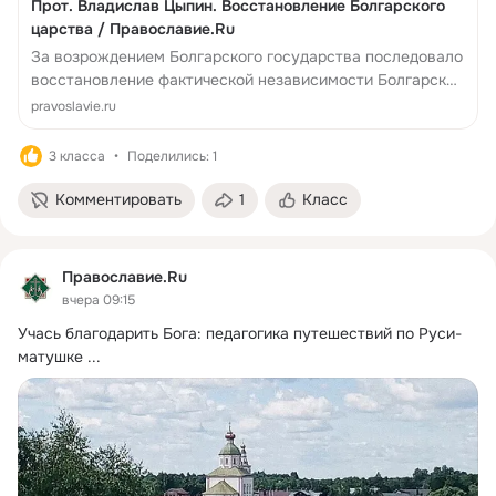
Прот. Владислав Цыпин. Восстановление Болгарского
царства / Православие.Ru
За возрождением Болгарского государства последовало
восстановление фактической независимости Болгарской
церкви в его границах, с кафедрой Предстоятеля в новой
pravoslavie.ru
столице Тырнове.
3 класса
Поделились: 1
Комментировать
1
Класс
Православие.Ru
вчера 09:15
Учась благодарить Бога: педагогика путешествий по Руси-
матушке
 ...