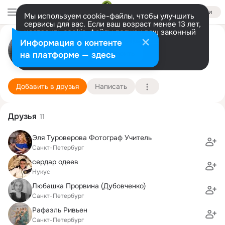
Войти
Мы используем cookie-файлы, чтобы улучшить
сервисы для вас. Если ваш возраст менее 13 лет,
настроить cookie-файлы должен ваш законный
Роза Липшиц
представитель.
Больше информации
Информация о контенте
Разрешить все
Настроить
на платформе — здесь
СПб
26 апреля (56 лет)
489 школа
Подробнее
Добавить в друзья
Написать
Друзья
11
Эля Туроверова Фотограф Учитель
Санкт-Петербург
сердар одеев
Нукус
Любашка Прорвина (Дубовченко)
Санкт-Петербург
Рафаэль Ривьен
Санкт-Петербург