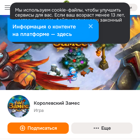
Войти
Мы используем cookie-файлы, чтобы улучшить
сервисы для вас. Если ваш возраст менее 13 лет,
настроить cookie-файлы должен ваш законный
представитель.
Больше информации
Информация о контенте
Разрешить все
Настроить
на платформе — здесь
Королевский Замес
Игра
Подписаться
Еще