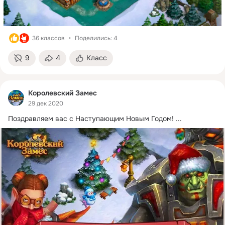
36 классов
Поделились: 4
9
4
Класс
Королевский Замес
29 дек 2020
Поздравляем вас с Наступающим Новым Годом!
 ...