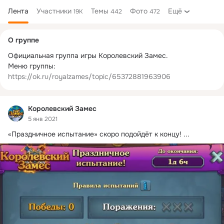
Лента
Участники
Темы
Фото
Ещё
19K
442
472
Дополнительная
О группе
колонка
Официальная группа игры Королевский Замес.

Меню группы: 
https://ok.ru/royalzames/topic/65372881963906
Королевский Замес
5 янв 2021
«Праздничное испытание» скоро подойдёт к концу!
 ...