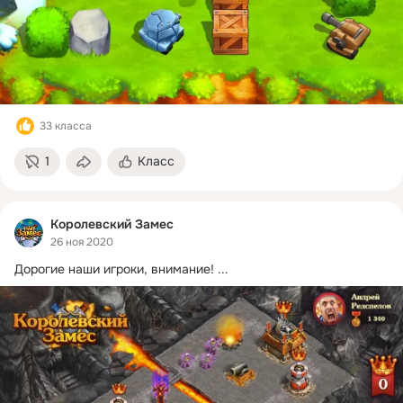
33 класса
1
Класс
Королевский Замес
26 ноя 2020
Дорогие наши игроки, внимание!
 ...