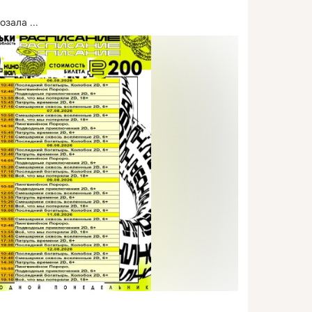
нозала
 ...