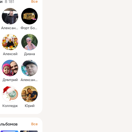
и
8 181
Все
Александр
Форт Боярд
Алексей
Диана
Дмитрий
Александр
Колледж
Юрий
альбомов
Все