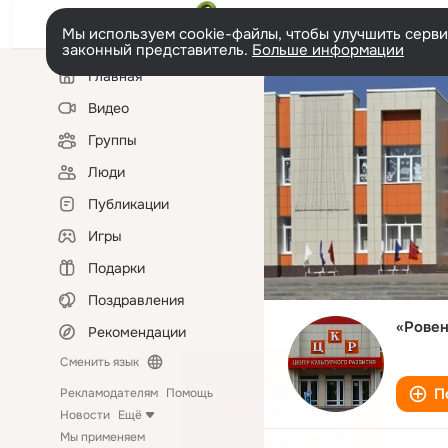
Мы используем cookie-файлы, чтобы улучшить сервис
законный представитель.
Больше информации
Левая
Главная
колонка
Видео
Группы
Люди
Публикации
Игры
Подарки
Поздравления
«Ровен
Рекомендации
Сменить язык
П
Рекламодателям
Помощь
Новости
Ещё
Мы применяем