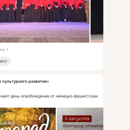
сь: 1
асс
р культурного развития»
ечает день освобождения от немецко-фашистских 