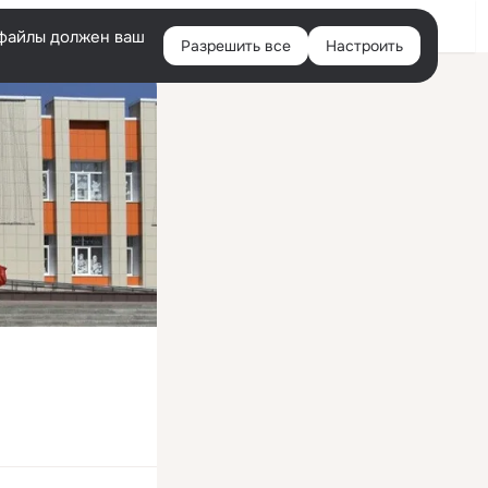
Войти
e-файлы должен ваш
Разрешить все
Настроить
Правая
колонка