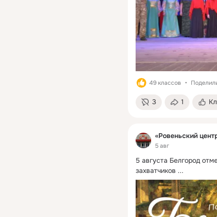
49 классов
Поделили
3
1
Кл
«Ровеньский цент
5 авг
5 августа Белгород отм
захватчиков
 ...