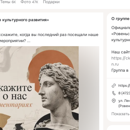
Темы
Фото
Подарки
6K
47K
Дополнитель
О группе
р культурного развития»
колонка
Официаль
«Ровеньс
сскажите, когда вы последний раз посещали наше 
культурно
мероприятии?
 ...
https://ck
n.ru
https://v
7
https://
8 (472
ул. Ле
(Ровен
Показать