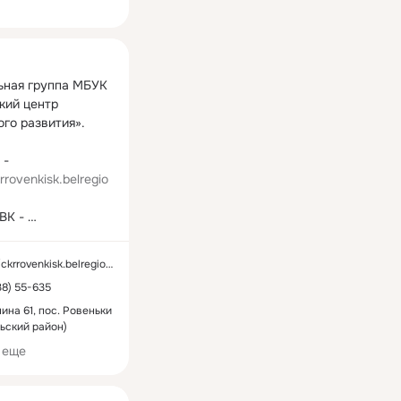
ная
ная группа МБУК 
кий центр 
го развития».

Наш сайт - 
rrovenkisk.belregio
Группа в ВК - 
k.com/club13577288
ckrrovenkisk.belregion.ru
38) 55-635
нина 61, пос. Ровеньки
ьский район)
 еще