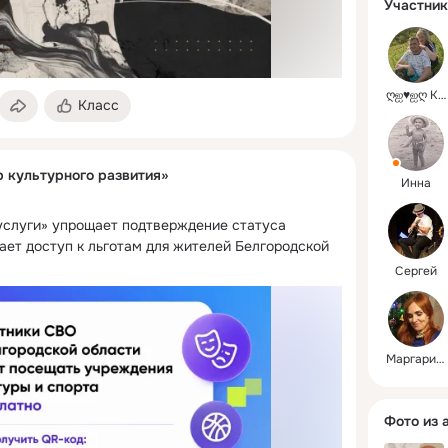
Участник
ღஐ♥ஐღ К@TюSHkА
Класс
р культурного развития»
Инна
услуги» упрощает подтверждение статуса 
ает доступ к льготам для жителей Белгородской 
Сергей
Маргарита
Фото из 