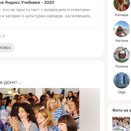
Общение 
а Яндекс.Учебнике - 2020
Материнс
это не просто тест с вопросами и ответами,
Беременн
Катюша
 и загадки о культурах народов, населяющих
Грудное 
знать о них больше? Присоединяйтесь!
Воспитани
: 2
#семья #
Натали
#мама #м
Класс
#роды #б
#воспита
#развити
Полина
#форум #
#мамырос
#ростовн
А-ДОНУ!
 ...
Olga
Фото из 