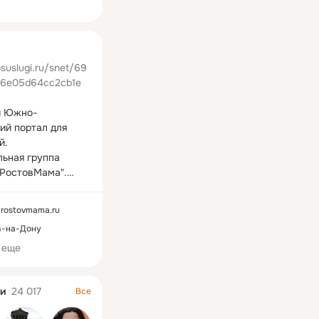
ная
osuslugi.ru/snet/69
66e05d64cc2cb1e
 Южно-
ий портал для 
.

ьная группа 
"РостовМама".

сам рекламы в 
//rostovmama.ru
отрудничеству и 
в-на-Дону
партнерству: 
rostovmama.ru
, +7 
 еще
5530

и
24 017
 Семья. Дети. 
Все
одителям. 