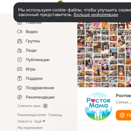
Мы используем cookie-файлы, чтобы улучшить сервис
законный представитель.
Больше информации
Левая
Главная
колонка
Видео
Группы
Люди
Публикации
Игры
Подарки
Поздравления
Росто
Рекомендации
Семья, 
Сменить язык
П
Рекламодателям
Помощь
Новости
Ещё
Мы применяем