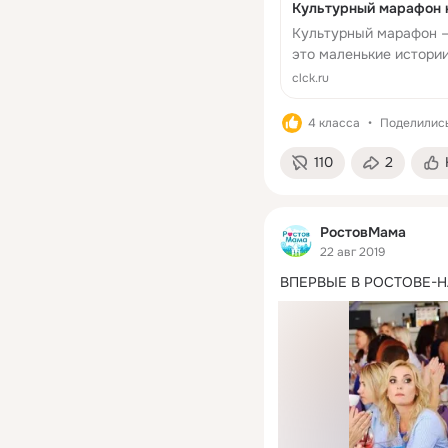
Культурный марафон н
Культурный марафон — 
это маленькие истории
нашу страну. Хотите у
clck.ru
4 класса
Поделились
110
2
РостовМама
22 авг 2019
ВПЕРВЫЕ В РОСТОВЕ-Н