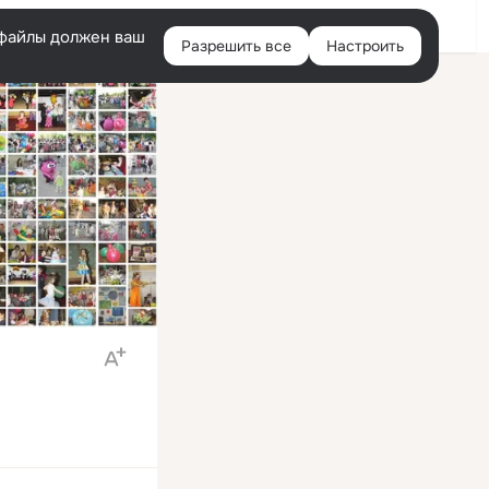
Войти
e-файлы должен ваш
Разрешить все
Настроить
Правая
колонка