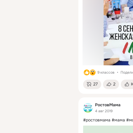
9 классов
Подели
27
2
РостовМама
4 авг 2019
#ростовмама #мама #мо