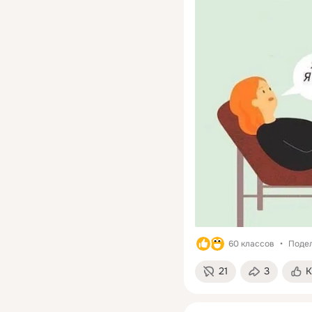
60 классов
Подел
21
3
К