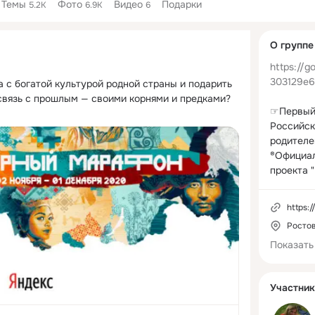
Темы
Фото
Видео
Подарки
5.2K
6.9K
6
Дополнитель
О группе
колонка
https://g
303129e
 с богатой культурой родной страны и подарить 
вязь с прошлым — своими корнями и предками?
☞Первый
Российск
родителей
®Официал
проекта 
По вопро
https:
группе, с
Росто
natalia@
Показать
918 850 
Участник
Здоровье.
Советы р