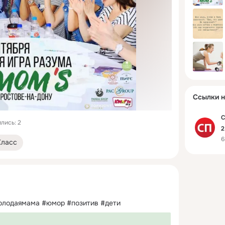
Ссылки н
С
лись: 2
2
6
Класс
лодаямама #юмор #позитив #дети