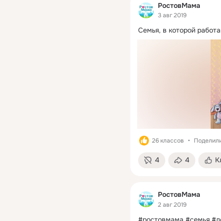
РостовМама
3 авг 2019
Семья, в которой работа
26 классов
Поделили
4
4
К
РостовМама
2 авг 2019
#ростовмама #семья #д