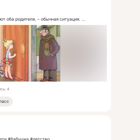
ют оба родителя, – обычная ситуация.
 ...
сь: 4
ласс
ети #бабушка #детство