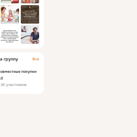
а группу
Все
овместные покупки
.0
.3K участников