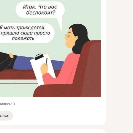
ились: 3
ласс