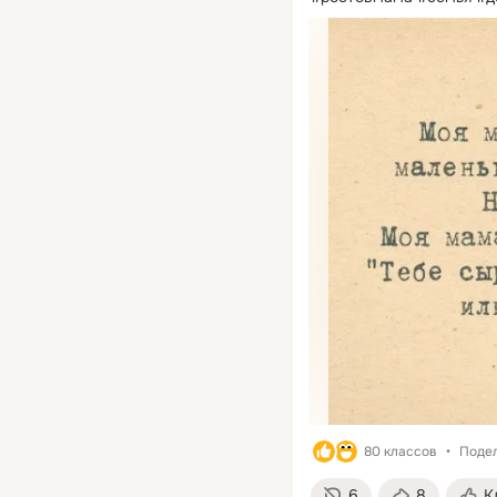
80 классов
Подел
6
8
К