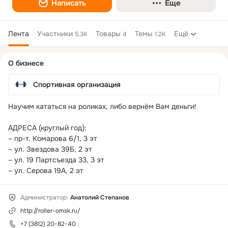
Написать
Еще
Лента
Участники
Товары
Темы
Ещё
5.3K
4
1.2K
Дополнительная
О бизнесе
колонка
Спортивная организация
Научим кататься на роликах, либо вернём Вам деньги!

АДРЕСА (круглый год):

– пр-т. Комарова 6/1, 3 эт

– ул. Звездова 39Б, 2 эт

– ул. 19 Партсъезда 33, 3 эт

– ул. Серова 19А, 2 эт
Администратор:
Анатолий Степанов
http://roller-omsk.ru/
+7 (3812) 20-82-40