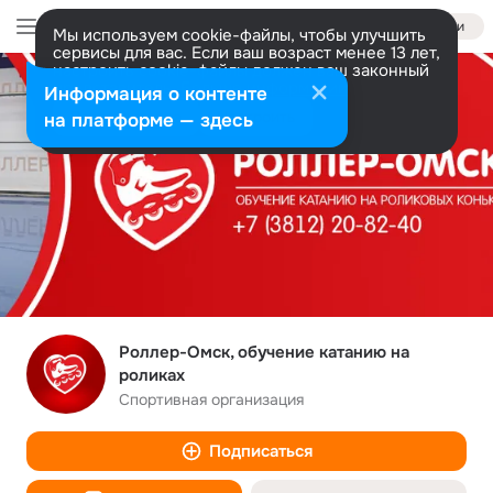
Войти
Мы используем cookie-файлы, чтобы улучшить
сервисы для вас. Если ваш возраст менее 13 лет,
настроить cookie-файлы должен ваш законный
представитель.
Больше информации
Информация о контенте
Разрешить все
Настроить
на платформе — здесь
Роллер-Омск, обучение катанию на
роликах
Спортивная организация
Подписаться