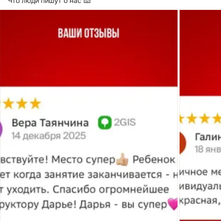
Что люди пишут о нас ⌨️