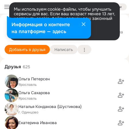
Войти
Мы используем cookie-файлы, чтобы улучшить
сервисы для вас. Если ваш возраст менее 13 лет,
настроить cookie-файлы должен ваш законный
Екатерина (Родник здоровья)
представитель.
Больше информации
Информация о контенте
Разрешить все
Настроить
на платформе — здесь
Ярославль
19 сентября (37 лет)
71 школа
Подробнее
Добавить в друзья
Написать
Друзья
625
Ольга Петерсен
Ярославль
Ольга Сахарова
Ярославль
Наталья Кондакова (Шустикова)
г. Одинцово
Екатерина Иванова