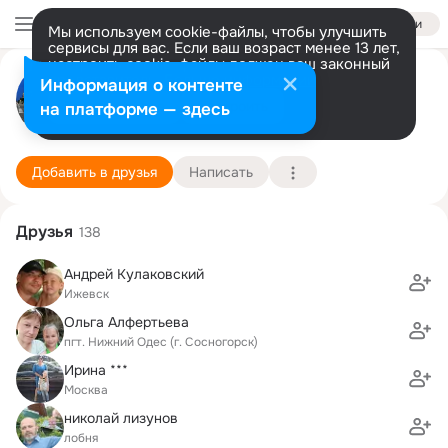
Войти
Мы используем cookie-файлы, чтобы улучшить
сервисы для вас. Если ваш возраст менее 13 лет,
настроить cookie-файлы должен ваш законный
Марина Данилова (Втюрина)
представитель.
Больше информации
Информация о контенте
Разрешить все
Настроить
на платформе — здесь
Сиэтл
1 сентября (46 лет)
30 школа
Подробнее
Добавить в друзья
Написать
Друзья
138
Андрей Кулаковский
Ижевск
Ольга Алфертьева
пгт. Нижний Одес (г. Сосногорск)
Ирина ***
Москва
николай лизунов
лобня