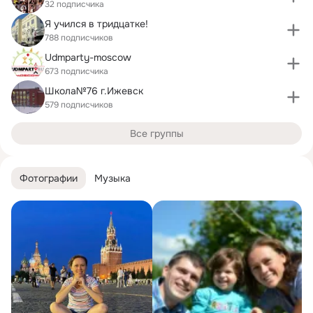
32 подписчика
Я учился в тридцатке!
788 подписчиков
Udmparty-moscow
673 подписчика
Школа№76 г.Ижевск
579 подписчиков
Все группы
Фотографии
Музыка