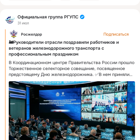
Официальная группа РГУПС
31 июл
Подписаться
Росжелдор
🚂Руководители отрасли поздравили работников и
ветеранов железнодорожного транспорта с
профессиональным праздником
В Координационном центре Правительства России прошло
Торжественное селекторное совещание, посвященное
предстоящему Дню железнодорожника. ✅В нем приняли
участие глава Минтранса России Андрей Никитин,
руководитель Росжелдора Александр Сахаров,
председатель Роспрофжела Дмитрий Шаханов, первый
Министр путей сообщения РФ Геннадий Фадеев ,
заместитель генерального директора РЖД Сергей
Саратов, представители предприятий железнодорожного
транспорта, общественного совета Росжелдора и
отраслевых вузов. 🤝Андрей Никитин поздравил
работников и ветеранов железнодорожного транспорта с
наступающим праздником и отметил важную роль отрасли
для экономики страны. «Транспортный комплекс России –