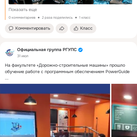
кровеносная система отечественной экономики, в ее
Показать еще
основе – железнодорожный каркас. Железная дорога
обеспечивает свыше 85 % грузооборота страны и почти
0 комментариев
2 раза поделились
1 класс
треть пассажирооборота. Решает задачу экономической
Комментировать
Класс
связанности регионов, создает новые заказы для
промышленности. Люди получают возможность добраться
до мест ра
Официальная группа РГУПС
31 июл
На факультете «Дорожно‑строительные машины» прошло 
обучение работе с программным обеспечением PowerGuide
...