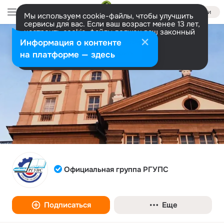
Войти
Мы используем cookie-файлы, чтобы улучшить
сервисы для вас. Если ваш возраст менее 13 лет,
настроить cookie-файлы должен ваш законный
представитель.
Больше информации
Информация о контенте
Разрешить все
Настроить
на платформе — здесь
Официальная группа РГУПС
Подписаться
Еще