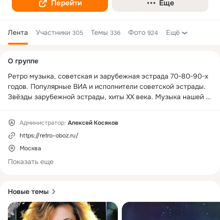
Перейти
Еще
Лента
Участники
Темы
Фото
Ещё
305
336
924
Дополнительная
О группе
колонка
Ретро музыка, советская и зарубежная эстрада 70-80-90-х 
годов. Популярные ВИА и исполнители советской эстрады. 
Звёзды зарубежной эстрады, хиты XX века. Музыка нашей 
молодости.
Администратор:
Алексей Косяков
https://retro-oboz.ru/
Москва
Показать еще
Новые темы