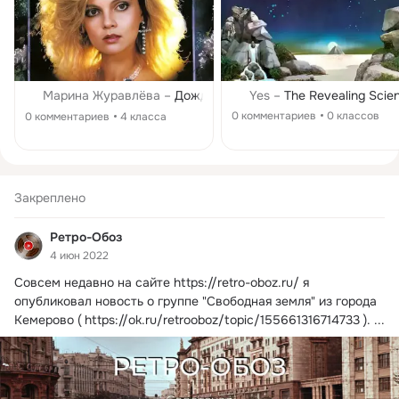
Марина Журавлёва
–
Дождь
Yes
–
The Revealing Scie
Марина Журавлёва
–
Счастливый случай
0 комментариев
0 классов
0 комментариев
4 класса
Закреплено
Ретро-Обоз
4 июн 2022
Совсем недавно на сайте
https://retro-oboz.ru/ я 
опубликовал новость о группе "Свободная земля" из города 
Кемерово ( https://ok.ru/retrooboz/topic/155661316714733 ).
 ...