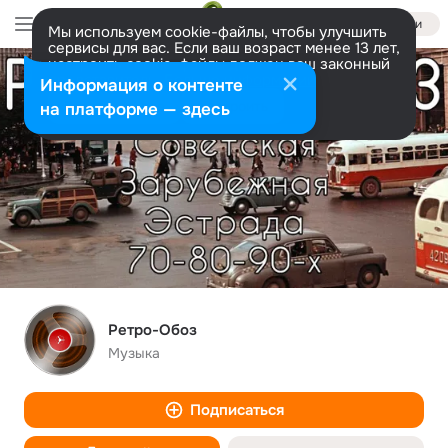
Войти
Мы используем cookie-файлы, чтобы улучшить
сервисы для вас. Если ваш возраст менее 13 лет,
настроить cookie-файлы должен ваш законный
представитель.
Больше информации
Информация о контенте
Разрешить все
Настроить
на платформе — здесь
Ретро-Обоз
Музыка
Подписаться