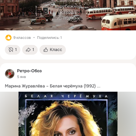
9 классов
Поделились: 1
1
1
Класс
Ретро-Обоз
5 янв
Марина Журавлёва – Белая черёмуха (1992)
 ...