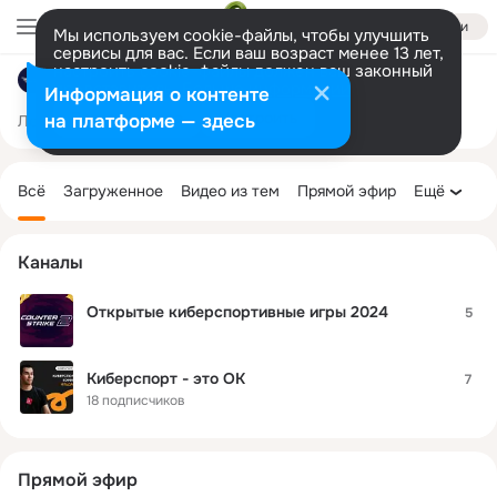
Войти
Мы используем cookie-файлы, чтобы улучшить
сервисы для вас. Если ваш возраст менее 13 лет,
настроить cookie-файлы должен ваш законный
Федерация компьютерного спорта России
представитель.
Больше информации
Информация о контенте
Разрешить все
Настроить
на платформе — здесь
Лента
Участники
Темы
Фото
Ещё
58K
5K
5.7K
Дополнительная
колонка
Всё
Загруженное
Видео из тем
Прямой эфир
Ещё
Каналы
Открытые киберспортивные игры 2024
5
Киберспорт - это ОК
7
18 подписчиков
Прямой эфир