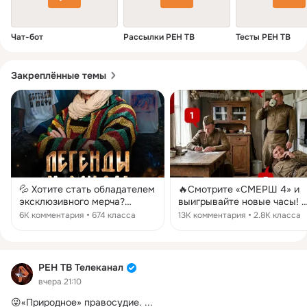
Чат-бот
Рассылки РЕН ТВ
Тесты РЕН ТВ
Закреплённые темы
💦 Хотите стать обладателем
🔥Смотрите «СМЕРШ 4» и
эксклюзивного мерча?
выигрывайте новые часы! 👀
Участвуйте в нашем
Контрразведка СМЕРШ не
6K комментария
674 класса
13K комментария
2.8K класса
народном конкурсе! 😉 В
спит! 1944 год, тихая изба,
новом выпуске программы
бойцы на привале. Но один
«Легенды и мифы»
из них — «засланный
Александр Ингилевич
казачок». Диверсант опыте
РЕН ТВ Телеканал
доказал, что фраза «вилами
но он «прокололся» на
вчера 21:10
по воде писано» — вовсе не
мелочи, которую заметит
синоним невозможного.
только настоящий профи.
😜«Природное» правосудие.
 ...