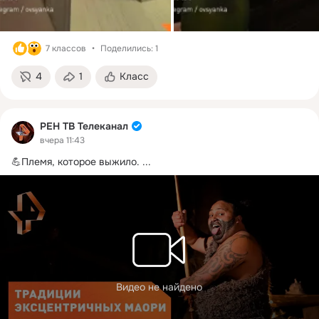
7 классов
Поделились: 1
4
1
Класс
РЕН ТВ Телеканал
вчера 11:43
💪Племя, которое выжило.
 ...
Видео не найдено