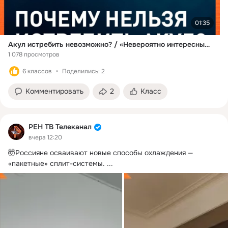
01:35
Акул истребить невозможно? / «Невероятно интересные истории»
1 078 просмотров
6 классов
Поделились: 2
Комментировать
2
Класс
РЕН ТВ Телеканал
вчера 12:20
🤯Россияне осваивают новые способы охлаждения — 
«пакетные» сплит-системы.
 ...