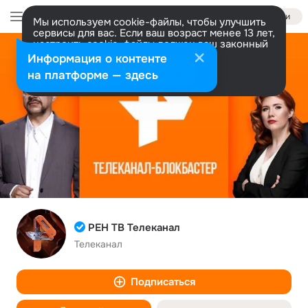
Войти
Мы используем cookie-файлы, чтобы улучшить
сервисы для вас. Если ваш возраст менее 13 лет,
настроить cookie-файлы должен ваш законный
представитель.
Больше информации
Информация о контенте
Разрешить все
Настроить
на платформе — здесь
РЕН ТВ Телеканал
Телеканал
Подписаться