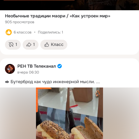
Необычные традиции маори / «Как устроен мир»
905 просмотров
6 классов
Поделились: 1
1
1
Класс
РЕН ТВ Телеканал
вчера 06:30
🥪 Бутерброд как чудо инженерной мысли.
 ...