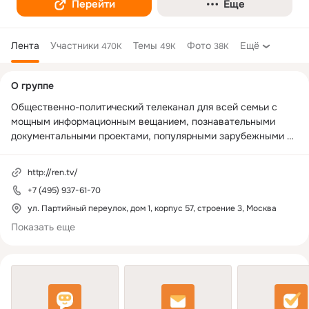
Перейти
Еще
Лента
Участники
Темы
Фото
Ещё
470K
49K
38K
Дополнительная
О группе
колонка
Общественно-политический телеканал для всей семьи с 
мощным информационным вещанием, познавательными 
документальными проектами, популярными зарубежными 
сериалами и кино.

http://ren.tv/
Включена Роскомнадзором в перечень персональных 
+7 (495) 937-61-70
страниц -
https://knd.gov.ru/license?
id=675ac907f5479a57f1e7d2d4&registryType=bloggersPermissi
ул. Партийный переулок, дом 1, корпус 57, строение 3, Москва
on
Показать еще
ТВ программа: 
http://ren.tv/tv-programma