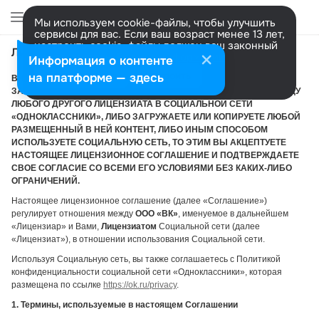
Мы используем cookie-файлы, чтобы улучшить
сервисы для вас. Если ваш возраст менее 13 лет,
настроить cookie-файлы должен ваш законный
Лицензионное соглашение
представитель.
Больше информации
Информация о контенте
Разрешить все
Настроить
на платформе — здесь