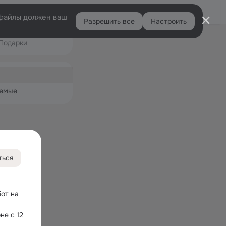
Войти
e-файлы должен ваш
Разрешить все
Настроить
Правая
Подарки
колонка
ная
емые
ться
т на 
е с 12 