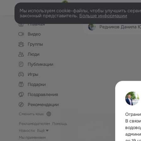
Мы используем cookie-файлы, чтобы улучшить сервис
законный представитель.
Больше информации
Левая
Главная
колонка
Редников Данила 
Видео
Группы
Люди
Публикации
Игры
Подарки
Поздравления
Рекомендации
Сменить язык
Ограни
В связ
Рекламодателям
Помощь
водово
Новости
Ещё
админи
Мы применяем
до 19 