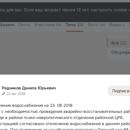
ы для вас. Если ваш возраст менее 13 лет, настроить cooki
Юрьевич
Лента
Участники
Темы
Фото
Видео
516
222
148
2
Дополнитель
колонка
Всё
222
Обсужда
Редников Данила Юрьевич
Подписа
22 авг 2018
чение водоснабжения на 23.
 08.2018
и с необходимостью проведения аварийно-восстановительных рабо
де в районе психо-неврологического отделения районной ЦРБ, 
страцией согласовано отключение водоснабжения в данном район
часов. Под отключение из соцобъектов попадает и Детский сад #8 