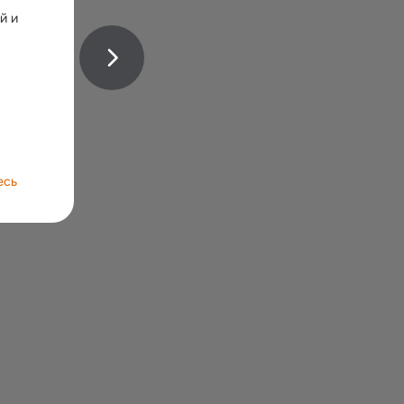
 и 
есь