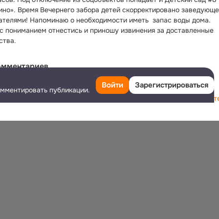
ино». Время Вечернего забора детей скорректировано заведующей
ателями! Напоминаю о необходимости иметь  запас воды дома.
с пониманием отнестись и приношу извинения за доставленные 
ства.
омментариев
Войти
Зарегистрироваться
омментировать публикации.
я того чтобы оставить комментарий,
войдите
или
зарегистрируйт