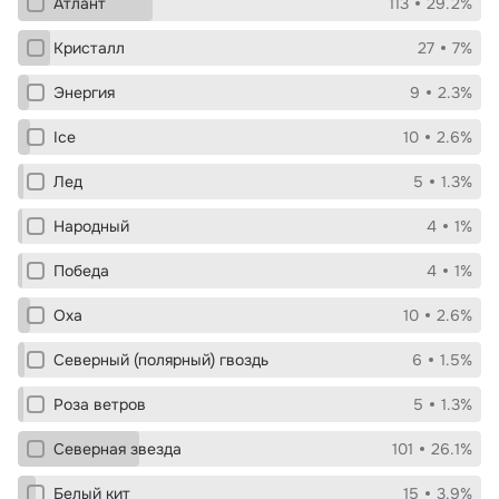
Атлант
113
29.2%
Кристалл
27
7%
Энергия
9
2.3%
Ice
10
2.6%
Лед
5
1.3%
Народный
4
1%
Победа
4
1%
Оха
10
2.6%
Северный (полярный) гвоздь
6
1.5%
Роза ветров
5
1.3%
Северная звезда
101
26.1%
Белый кит
15
3.9%