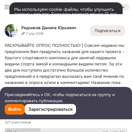
Войти
Мы используем cookie-файлы, чтобы улучшить
сервисы для вас. Если ваш возраст менее 13 лет,
настроить cookie-файлы должен ваш законный
Редников Данила Юрьевич
представитель.
Больше информации
Редников Данила Юрьевич
Подписаться
Разрешить все
Настроить
Лента
Участники
Темы
Фото
Ещё
516
222
148
7 апр 2018
РАСКРЫВАЙТЕ ОПРОС ПОЛНОСТЬЮ!
 ) Совсем недавно мы 
Дополнительная
колонка
Всё
222
Обсуждаемые
предложили Вам придумать название для нашего проекта - 
Крытого спортивного комплекса для занятий ледовыми 
видами спорта зимой и командными видами летом. За эти 
два дня поступило достаточно большое количество 
предложений и я предлагаю высказать вам своё мнение по 
названию в опросе и/или в комментариях! Название пока 
будет рабочим! Но оно должно быть! Голосовать можно за 
Присоединяйтесь к ОК, чтобы подписаться на группу и
несколько вариантов! С выбранным названием делегатами 
комментировать публикации.
будем представлять наш проект на защите!
Войти
Зарегистрироваться
Рабочее название спортивного комплекса:
327 участников