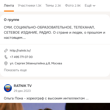
Лента
Участники
Темы
Фото
Ещё
1.3K
2.3K
2.9K
Дополнительная
О группе
колонка
СМИ, СОЦИАЛЬНО-ОБРАЗОВАТЕЛЬНОЕ, ТЕЛЕКАНАЛ, 
СЕТЕВОЕ ИЗДАНИЕ, РАДИО. О стране и людях, о прошлом и 
настоящем.

Все это - РАТНИК.
http://ratnik.tv/
+7 495 771 07 00
ул. Сергея Эйзенштейна д.8, Москва
Показать еще
RATNIK TV
29 дек 2023
Ольга Пона - хореограф с высоким интеллектом
 ...