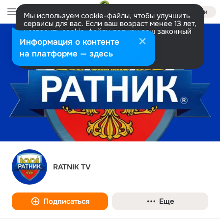
Войти
Мы используем cookie-файлы, чтобы улучшить
сервисы для вас. Если ваш возраст менее 13 лет,
настроить cookie-файлы должен ваш законный
представитель.
Больше информации
Информация о контенте
Разрешить все
Настроить
на платформе — здесь
RATNIK TV
Подписаться
Еще