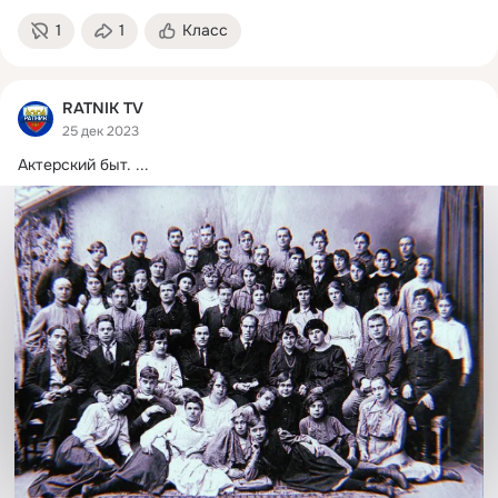
1
1
Класс
RATNIK TV
25 дек 2023
Актерский быт.
 ...