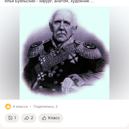
Илья Буяльский - хирург, анатом, художник
 ...
4 класса
Поделились: 2
1
2
Класс