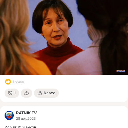
1 класс
1
Класс
RATNIK TV
28 дек 2023
Исмят Кумачков.
 ...