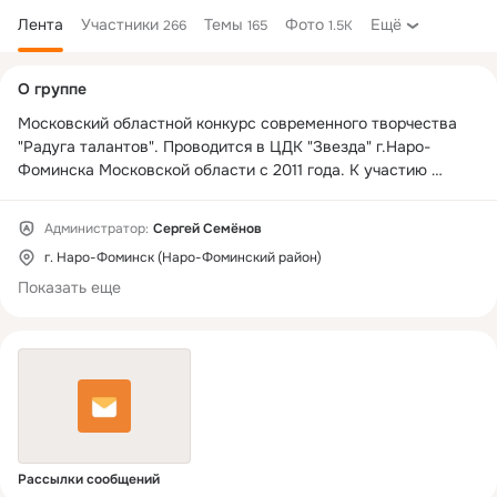
Лента
Участники
Темы
Фото
Ещё
266
165
1.5K
Дополнительная
О группе
колонка
Московский областной конкурс современного творчества 
"Радуга талантов". Проводится в ЦДК "Звезда" г.Наро-
Фоминска Московской области с 2011 года. К участию 
приглашаются исполнители и творческие коллективы 
Московской области в номинациях "Хореография", "Вокал", 
Администратор:
Сергей Семёнов
"Оригинальный жанр".
г. Наро-Фоминск (Наро-Фоминский район)
Показать еще
Рассылки сообщений