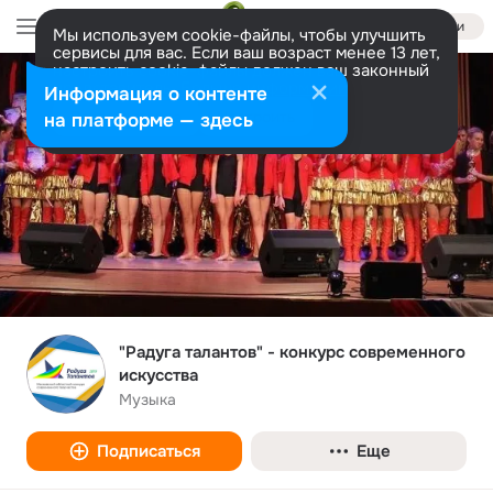
Войти
Мы используем cookie-файлы, чтобы улучшить
сервисы для вас. Если ваш возраст менее 13 лет,
настроить cookie-файлы должен ваш законный
представитель.
Больше информации
Информация о контенте
Разрешить все
Настроить
на платформе — здесь
"Радуга талантов" - конкурс современного
искусства
Музыка
Подписаться
Еще