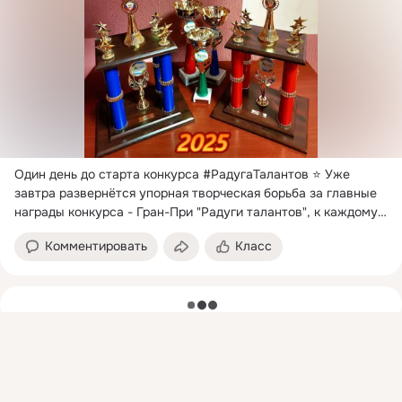
Один день до старта конкурса #РадугаТалантов ⭐ Уже 
завтра развернётся упорная творческая борьба за главные 
награды конкурса - Гран-При "Радуги талантов", к каждому 
из которых прилагается сертификат на 25.
 ...
Комментировать
Класс
загрузка
Присоединяйтесь к ОК, чтобы подписаться на группу и
комментировать публикации.
Войти
Зарегистрироваться