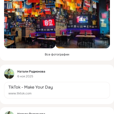
Все фотографии
Фид
Натали Радионова
6 ноя 2025
TikTok - Make Your Day
www.tiktok.com
Фид
Натали Радионова