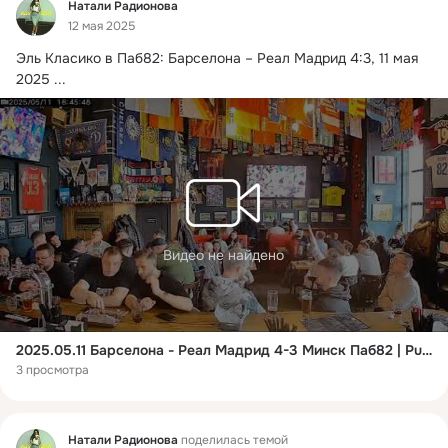
Фид
Натали Радионова
12 мая 2025
Эль Класико в Паб82: Барселона – Реал Мадрид 4:3, 11 мая 
2025
 ...
Видео не найдено
2025.05.11 Барселона - Реал Мадрид 4-3 Минск Паб82 | Pub82.by #uefa #барселона #РеалМадрид #2025
3 просмотра
Фид
Натали Радионова
поделилась темой