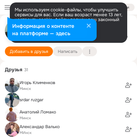
Войти
Мы используем cookie-файлы, чтобы улучшить
сервисы для вас. Если ваш возраст менее 13 лет,
настроить cookie-файлы должен ваш законный
представитель.
Больше информации
Натали Радионова
Информация о контенте
Разрешить все
Настроить
на платформе — здесь
8 августа (27 лет)
51 школа
Подробнее
Добавить в друзья
Написать
Друзья
31
Игорь Клименков
Минск
srdar ruzgar
Анатолий Ломако
Минск
Александар Валько
МИнск