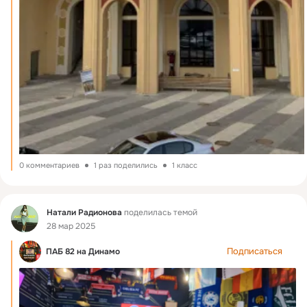
0 комментариев
1 раз поделились
1 класс
Фид
Натали Радионова
поделилась темой
28 мар 2025
Подписаться
ПАБ 82 на Динамо