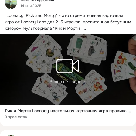
14 мая 2025
"Loonacy: Rick and Morty" – это стремительная карточная 
игра от Looney Labs для 2–5 игроков, пропитанная безумным 
юмором мультсериала "Рик и Морти".
 ...
Видео не найдено
Рик и Морти Loonacy настольная карточная игра правила на русском #Pub82.by #рикиморти #правилаиры
3 просмотра