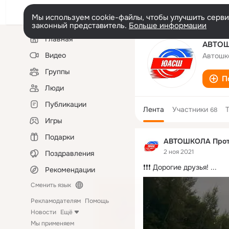
Мы используем cookie-файлы, чтобы улучшить сервис
законный представитель.
Больше информации
Левая
Главная
колонка
АВТОШ
Видео
Автошк
Группы
П
Люди
Публикации
Лента
Участники
68
Игры
Подарки
АВТОШКОЛА Прот
2 ноя 2021
Поздравления
❗❗❗ Дорогие друзья!
 ...
Рекомендации
Сменить язык
Рекламодателям
Помощь
Новости
Ещё
Мы применяем