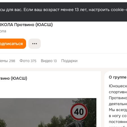
ы для вас. Если ваш возраст менее 13 лет, настроить cooki
КОЛА Протвино (ЮАСШ)
ола
одписаться
Темы
Фото
Видео
Подарки
298
375
13
Дополнитель
О группе
вино (ЮАСШ)
колонка
Юношеск
спортивна
Протвино
деятельно
Мы всегд
в ногу со
постоянн