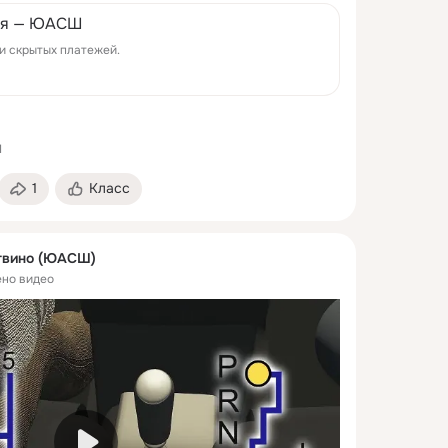
ия — ЮАСШ
и скрытых платежей.
1
1
Класс
вино (ЮАСШ)
но видео