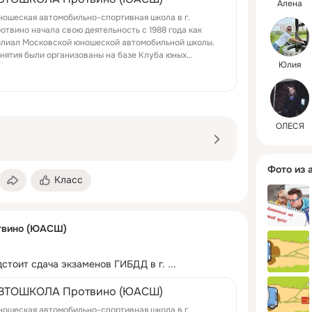
Алена
Автошкол
ошеская автомобильно-спортивная школа в г.
будет ин
отвино начала свою деятельность с 1988 года как
лиал Московской юношеской автомобильной школы.
нятия были организованы на базе Клуба юных
Юлия
хников со старшеклассниками школ гор...
K
ОЛЕСЯ
Фото из 
Класс
вино (ЮАСШ)
дстоит сдача экзаменов ГИБДД в г.
 ...
ВТОШКОЛА Протвино (ЮАСШ)
ошеская автомобильно-спортивная школа в г.