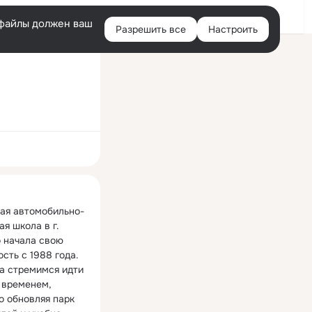
Войти
e-файлы должен ваш
Разрешить все
Настроить
Правая
колонка
ная
ая автомобильно-
я школа в г. 
 начала свою 
сть с 1988 года. 
а стремимся идти 
 временем, 
о обновляя парк 