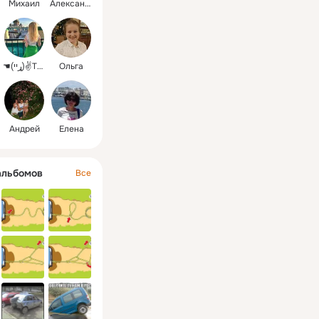
Михаил
Александра
у. Обещаем – 
тересно!
☚(ړײ)✌Тanechka
Ольга
Андрей
Елена
альбомов
Все