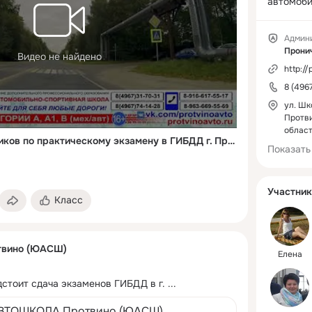
автомоби
методиче
Инструкт
Админ
преподав
Прони
Видео не найдено
регулярн
http://
повышени
8 (496
Работая д
помогаем
ул. Шко
лучше пр
Протв
област
практиче
Рекомендации для учеников по практическому экзамену в ГИБДД г. Протвино от ЮАСШ (Регламент 2021г)
только уп
Показать
транспор
но и этич
дорогах, 
Участник
Класс
сотрудни
сохранен
в различ
вино (ЮАСШ)
ситуациях
Елена
ДТП, а т
водителю
дстоит сдача экзаменов ГИБДД в г.
 ...
ситуациях
Приглаша
ВТОШКОЛА Протвино (ЮАСШ)