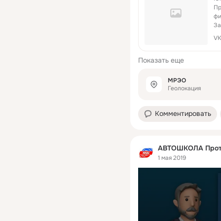
Пр
фи
За
те
V
Показать еще
МРЭО
Геолокация
Комментировать
АВТОШКОЛА Прот
1 мая 2019