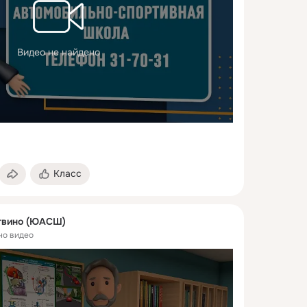
Видео не найдено
Класс
вино (ЮАСШ)
но видео