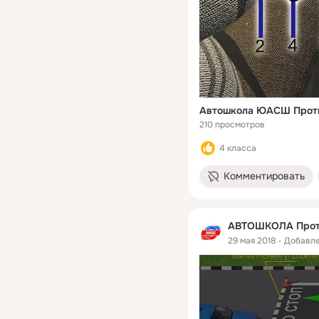
Автошкола ЮАСШ Протв
210 просмотров
4 класса
Комментировать
АВТОШКОЛА Прот
29 мая 2018
Добавле