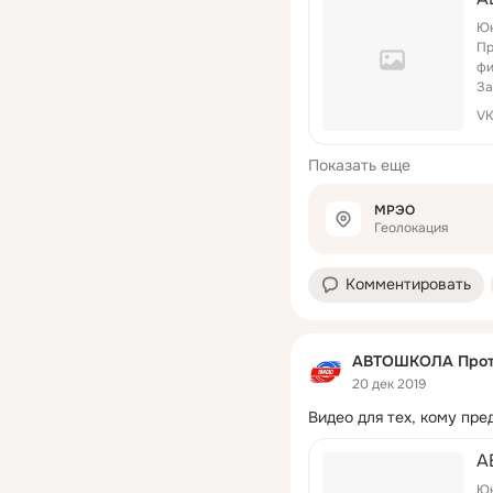
Юн
Пр
фи
За
те
V
Показать еще
МРЭО
Геолокация
Комментировать
АВТОШКОЛА Прот
20 дек 2019
Видео для тех, кому пре
А
Юн