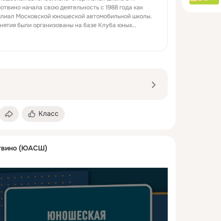
отвино начала свою деятельность с 1988 года как
лиал Московской юношеской автомобильной школы.
нятия были организованы на базе Клуба юных
хников со старшеклассниками школ гор...
K
Класс
вино (ЮАСШ)