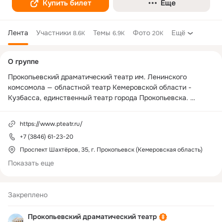
Купить билет
Еще
Лента
Участники
Темы
Фото
Ещё
8.6K
6.9K
20K
Дополнительная
О группе
колонка
Прокопьевский драматический театр им. Ленинского 
комсомола — областной театр Кемеровской области - 
Кузбасса, единственный театр города Прокопьевска. 
Лауреат национальной театральной премии «Золотая 
Маска».

https://www.pteatr.ru/
+7 (3846) 61-23-20
Касса театра: +7 (3846) 61-31-61
Проспект Шахтёров, 35, г. Прокопьевск (Кемеровская область)
Показать еще
Закреплено
Прокопьевский драматический театр