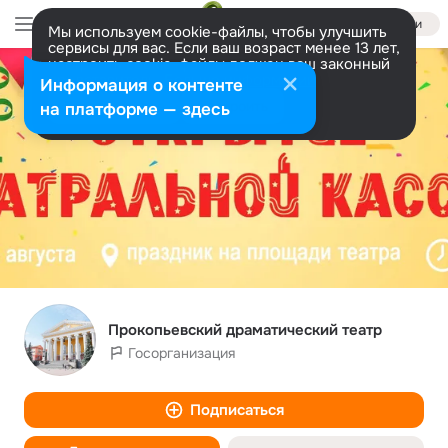
Войти
Мы используем cookie-файлы, чтобы улучшить
сервисы для вас. Если ваш возраст менее 13 лет,
настроить cookie-файлы должен ваш законный
представитель.
Больше информации
Информация о контенте
Разрешить все
Настроить
на платформе — здесь
Прокопьевский драматический театр
Госорганизация
Подписаться