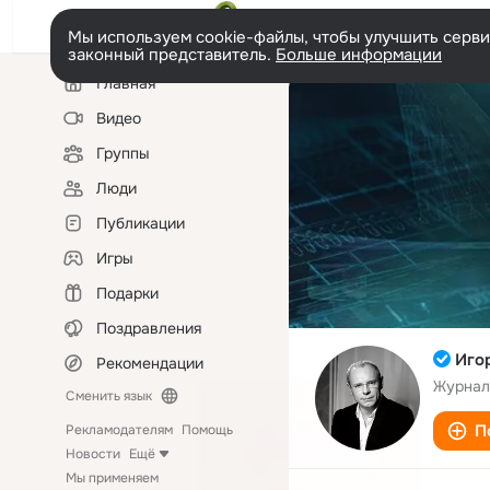
Мы используем cookie-файлы, чтобы улучшить сервис
законный представитель.
Больше информации
Левая
Главная
колонка
Видео
Группы
Люди
Публикации
Игры
Подарки
Поздравления
Иго
Рекомендации
Журнал
Сменить язык
П
Рекламодателям
Помощь
Новости
Ещё
Мы применяем