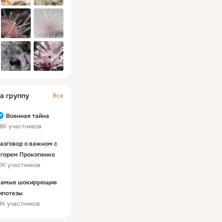
выставка уникаль
материалов из ар
Валерия Леднева
корреспондента «
сопровождавшего
в поездках по ФР
на трансляцию — 
МИЦ «Известия». 
разговор, которог
хватало. Подключайтесь.
https://iz.ru/video
а группу
Все
Военная тайна
8K участников
азговор о важном с
горем Прокопенко
0K участников
амые шокирующие
ипотезы
1K участников