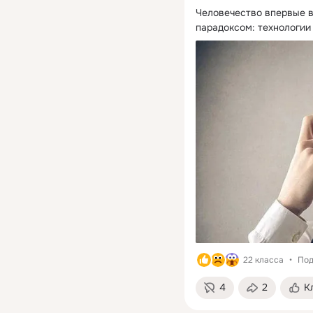
Человечество впервые в
парадоксом: технологии 
22 класса
Под
4
2
К