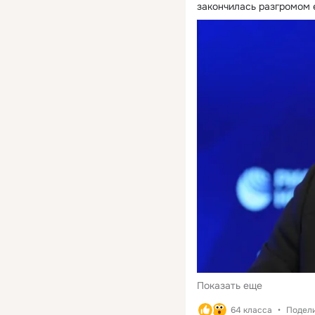
закончилась разгромом 
для всей нашей коман
Это признание того, чт
история, которую мы
рассказали, отозвалас
сердцах профессионал
сообщества и миллио
зрителей. Огромное спасибо
академикам за призна
команде — за безупре
работу, и вам, наши д
зрители, за то, что вы
с нами. Эта бронзовая
статуэтка «Орфея» — 
общая победа! Двигае
дальше! 🏆
Показать еще
64 класса
Подели