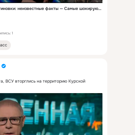
Освобождение Константиновки: неизвестные факты — Самые шокирующие гипотезы (04.08.2026)
лись: 1
асс
та, ВСУ вторглись на территорию Курской 