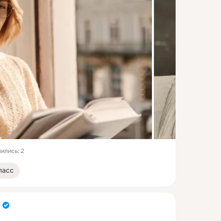
ились: 2
ласс