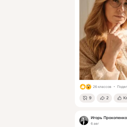
26 классов
Подел
9
2
К
Игорь Прокопенко
6 авг