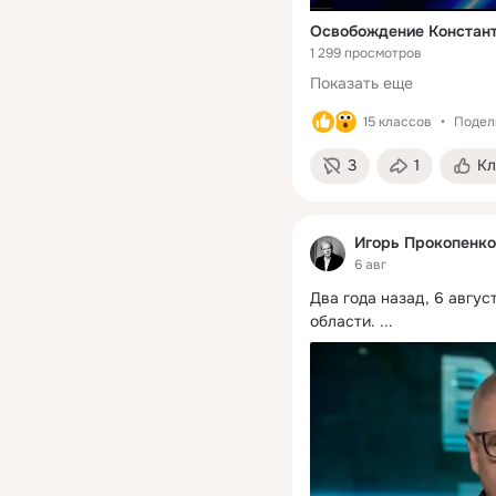
1 299 просмотров
Показать еще
15 классов
Подели
3
1
Кл
Игорь Прокопенко
6 авг
Два года назад, 6 авгус
области.
 ...