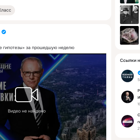
Класс
 гипотезы» за прошедшую неделю
Ссылки н
5
Р
И
1
Видео не найдено
С
г
2