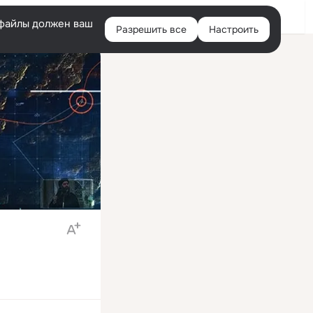
Войти
e-файлы должен ваш
Разрешить все
Настроить
Правая
колонка