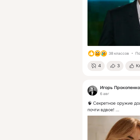
38 классов
По
4
3
К
Игорь Прокопенко
6 авг
🧠 Секретное оружие до
почти вдвое!
 ...