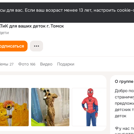
ы для вас. Если ваш возраст менее 13 лет, настроить cooki
иК для ваших деток г. Томск
дети
одписаться
Темы
Фото
Видео
Подарки
27
166
Дополнитель
О группе
колонка
Добро по
страничку
предложи
детских 
деток

🌹у нас т