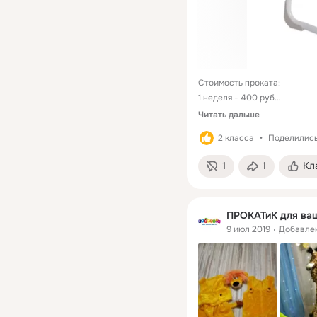
Стоимость проката: 

1 неделя - 400 руб

2 недели – 600 руб

Читать дальше
3 недели - 700 руб

2 класса
Поделились:
месяц – 800 руб
1
1
Кл
ПРОКАТиК для ваш
9 июл 2019
Добавле