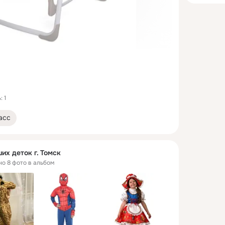
 1
асс
их деток г. Томск
но 8 фото в альбом