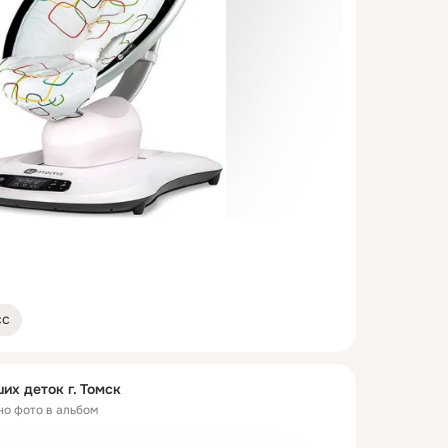
сс
их деток г. Томск
но фото в альбом