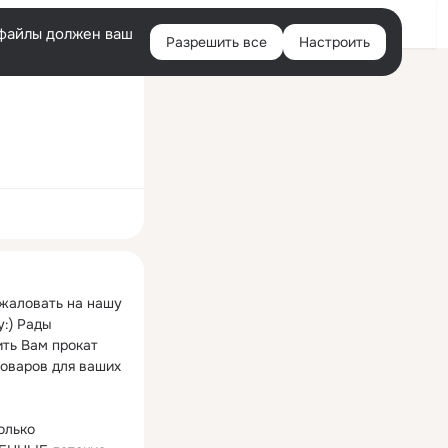
Войти
e-файлы должен ваш
Разрешить все
Настроить
Правая
колонка
ная
жаловать на нашу 
:) Рады 
ть Вам прокат 
товаров для ваших 
олько 