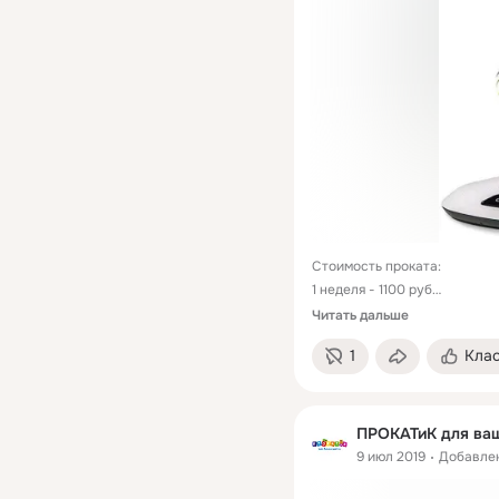
Стоимость проката: 

1 неделя - 1100 руб

2 недели – 1500 руб

Читать дальше
3 недели - 1900 руб

1
Кла
месяц – 2300 руб
ПРОКАТиК для ваш
9 июл 2019
Добавле