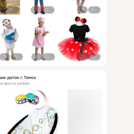
1
0
1
0
1
0
1
0
1
0
1
0
их деток г. Томск
но фото в альбом