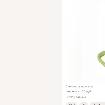
Стоимость проката:

1 неделя - 400 руб

2 недели - 600 руб

Читать дальше
месяц - 800 руб