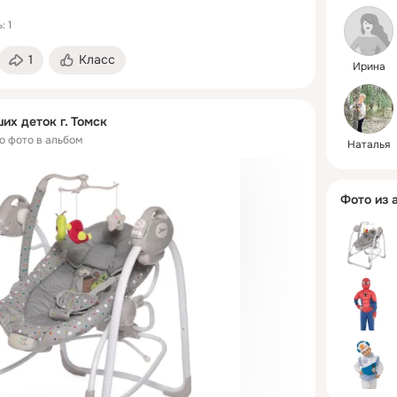
доставка
: 1
1
Класс
Ирина
http://pro
их деток г. Томск
о фото в альбом
Наталья
Фото из 