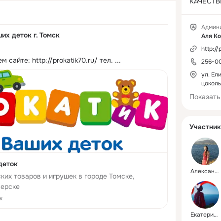
КАЧЕСТВ
товары

🌹только 
Админ
разнооб
их деток г. Томск
Аля К
товаров 
http://
ФИЗИЧЕС
ем сайте:
http://prokatik70.ru/ тел.
 ...
256-0
ребенка

🌹у нас с
ул. Ел
ДОБРОЖЕ
цоколь
отношени
Показать
🌹у нас 
ЦЕНЫ 😉

🌹у нас с
Участник
ОПЕРАТИ
по городу
деток
МЫ РАБО
Александра
ких товаров и игрушек в городе Томске,
ВАШИХ ДЕ
верске
WhatsApp
к
89528010
Екатерина
☎ тел. 2