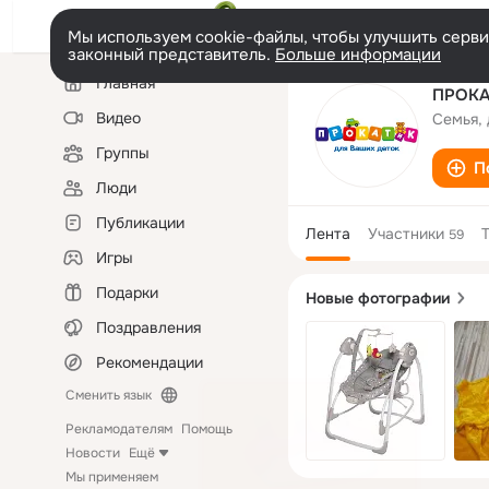
Мы используем cookie-файлы, чтобы улучшить сервис
законный представитель.
Больше информации
Левая
Главная
колонка
ПРОКАТ
Видео
Семья, 
Группы
П
Люди
Публикации
Лента
Участники
59
Игры
Подарки
Новые фотографии
Поздравления
Рекомендации
Сменить язык
Рекламодателям
Помощь
Новости
Ещё
Мы применяем