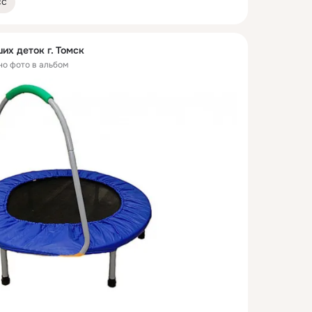
сс
их деток г. Томск
но фото в альбом