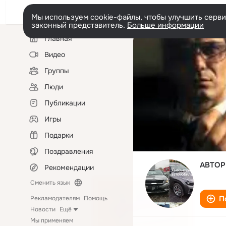
Мы используем cookie-файлы, чтобы улучшить сервис
законный представитель.
Больше информации
Левая
Главная
колонка
Видео
Группы
Люди
Публикации
Игры
Подарки
Поздравления
АВТОРИ
Рекомендации
Сменить язык
П
Рекламодателям
Помощь
Новости
Ещё
Мы применяем