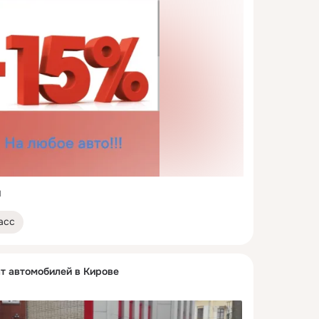
1
асс
 автомобилей в Кирове