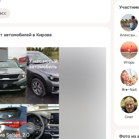
1
Участник
асс
 автомобилей в Кирове
Александр
Игорь
🌺●•·Nati
Олег
Фото из 