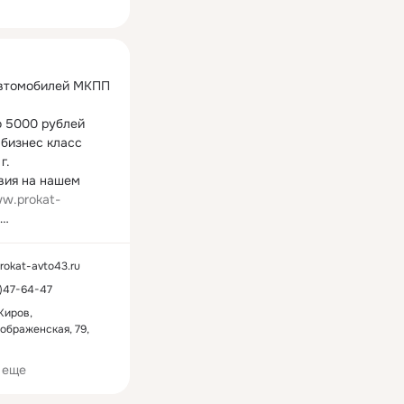
ная
втомобилей МКПП 
о 5000 рублей 
бизнес класс

.

вия на нашем 
w.prokat-
76447 89123335115

й
ЗА НАЛИЧНЫЙ И 
okat-avto43.ru
ду
ЧНЫЙ РАСЧЕТ.

)47-64-47
остоянным 
.Доставка на ж/д 
Киров,
ображенская, 79,
сплатно. 
 500 рублей! 
 багажом.
 еще