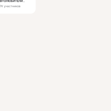
АВТОЛЮБИТЕЛИ
7K участников
▀▄▀▄▀