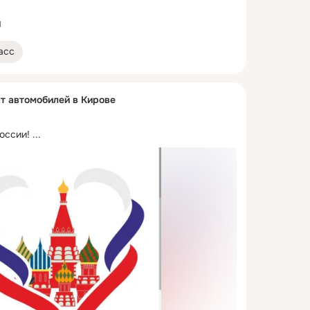
1
асс
 автомобилей в Кирове
оссии!
 ...