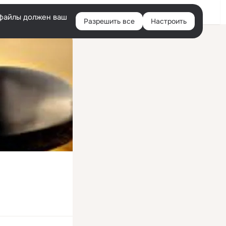
Войти
e-файлы должен ваш
Разрешить все
Настроить
Правая
колонка