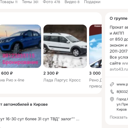
Товары
Темы
Фото
Видео
Подарки
11
361
478
8
Дополнитель
О группе
колонка
Прокат а
и АКПП

от 850 д
эконом и 
2011-2017 г
Все усло
сайте 
ww
avto43.ru
 600 ₽
2 300 ₽
3 000 ₽
8(8332)4
иа Рио x-line
Лада Ларгус Кросс
Рено Дастер полны
РАБОТА 
www.pr
привод,мкпп в арен
БЕЗНАЛИ
8(8332
Скидки п
клиентам
Город 
 автомобилей в Кирове
ул.Пре
вокзал-бе
Киров
Аэропорт
Помощь с
Показать
сут 16-30 сут более 31 сут ТВД* залог**
 ...