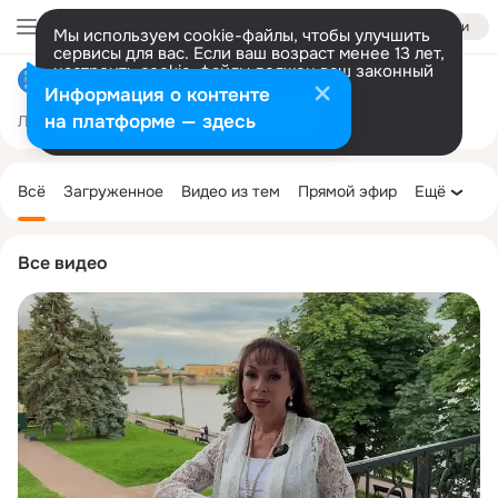
Войти
Мы используем cookie-файлы, чтобы улучшить
сервисы для вас. Если ваш возраст менее 13 лет,
настроить cookie-файлы должен ваш законный
Новости Кирова - Pro Город Киров
представитель.
Больше информации
Информация о контенте
Разрешить все
Настроить
на платформе — здесь
Лента
Участники
Темы
Фото
Ещё
23K
57K
64K
Дополнительная
колонка
Всё
Загруженное
Видео из тем
Прямой эфир
Ещё
Все видео