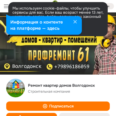
Войти
Мы используем cookie-файлы, чтобы улучшить
сервисы для вас. Если ваш возраст менее 13 лет,
настроить cookie-файлы должен ваш законный
представитель.
Больше информации
Информация о контенте
Разрешить все
Настроить
на платформе — здесь
Ремонт квартир домов Волгодонск
Строительная компания
Подписаться