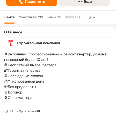
Позвонить
Еще
Лента
Участники
Темы
Фото
Ещё
210
78
709
Дополнительная
О бизнесе
колонка
Строительная компания
🔷Выполняем профессиональный ремонт квартир, домов и 
помещений более 10 лет!

👷Бесплатный вызов мастера

🔐Гарантия качества

📆Соблюдение сроков

💰Фиксированная цена

💸Без предоплаты

📄Договор

🛠Свои мастера
https://profremont61.ru