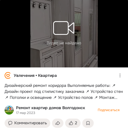
Видео не найдено
Увлечения
Квартира
Дизайнерский ремонт коридора Выполняемые работы: 📌
Дизайн проект под стилистику заказчика 📌 Устройство стен
📌 Потолки и освещение 📌 Устройство полов 📌 Монтаж
дверей Мы работаем, чтобы Вы отдыхали ⛱
Ремонт квартир домов Волгодонск
#квартира_профремонт61 #ремонтквартиры
Подписаться
17 мар 2023
#квартираремонт #ремонтквартирволгодонск
#kvartiraremont #remontkvartir #profremont61
Комментировать
2