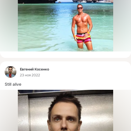
Фид
Евгений Косенко
23 ноя 2022
Still alive