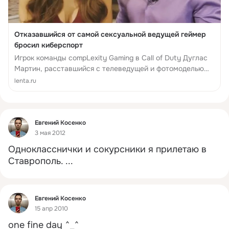
Отказавшийся от самой сексуальной ведущей геймер
бросил киберспорт
Игрок команды compLexity Gaming в Call of Duty Дуглас
Мартин, расставшийся с телеведущей и фотомоделью
Янет Гарсией, бросил киберспорт. Новый сезон игрок
lenta.ru
должен был провести в команде Ev...
Фид
Евгений Косенко
3 мая 2012
Однокласснички и сокурсники я прилетаю в 
Ставрополь.
 ...
Фид
Евгений Косенко
15 апр 2010
one fine day ^_^