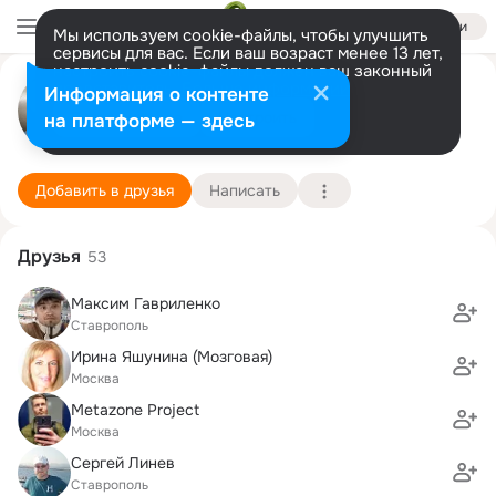
Войти
Мы используем cookie-файлы, чтобы улучшить
сервисы для вас. Если ваш возраст менее 13 лет,
настроить cookie-файлы должен ваш законный
Евгений Косенко
представитель.
Больше информации
Информация о контенте
Разрешить все
Настроить
на платформе — здесь
Москва
5 января (45 лет)
7 школа
Подробнее
Добавить в друзья
Написать
Друзья
53
Максим Гавриленко
Ставрополь
Ирина Яшунина (Мозговая)
Москва
Metazone Project
Москва
Сергей Линев
Ставрополь