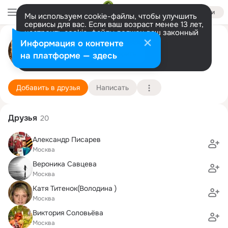
Войти
Мы используем cookie-файлы, чтобы улучшить
сервисы для вас. Если ваш возраст менее 13 лет,
настроить cookie-файлы должен ваш законный
Роман Шаповалов
представитель.
Больше информации
Информация о контенте
Разрешить все
Настроить
на платформе — здесь
Вуд Баффало
29 июня (53 года)
218 школа
Подробнее
Добавить в друзья
Написать
Друзья
20
Александр Писарев
Москва
Вероника Савцева
Москва
Катя Титенок(Володина )
Москва
Виктория Соловьёва
Москва