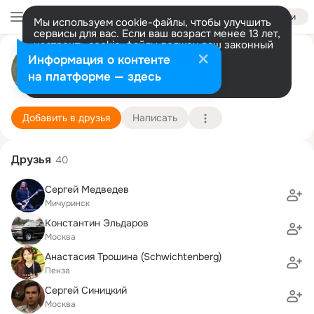
Войти
Мы используем cookie-файлы, чтобы улучшить
сервисы для вас. Если ваш возраст менее 13 лет,
настроить cookie-файлы должен ваш законный
представитель.
Больше информации
Николай Балашов
Информация о контенте
Разрешить все
Настроить
на платформе — здесь
Москва
11 ноября
Подробнее
Добавить в друзья
Написать
Друзья
40
Сергей Медведев
Мичуринск
Константин Эльдаров
Москва
Анастасия Трошина (Schwichtenberg)
Пенза
Сергей Синицкий
Москва