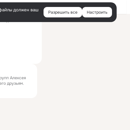
Войти
e-файлы должен ваш
Разрешить все
Настроить
Правая
следний визит: 14 мая
колонка
групп Алексея
его друзьям.