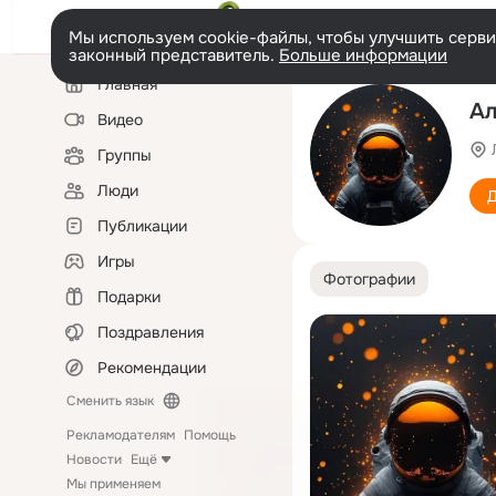
Мы используем cookie-файлы, чтобы улучшить сервис
законный представитель.
Больше информации
Левая
Главная
колонка
Ал
Видео
Группы
Люди
Д
Публикации
Игры
Фотографии
Подарки
Поздравления
Рекомендации
Сменить язык
Рекламодателям
Помощь
Новости
Ещё
Мы применяем