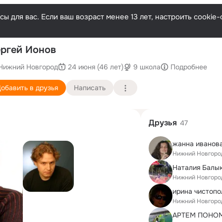
ы для вас. Если ваш возраст менее 13 лет, настроить cooki
После
ргей Ионов
Нижний Новгород
24 июня (46 лет)
9 школа
Подробнее
обавить в друзья
Написать
Друзья
47
жанна иванов
Нижний Новгоро
Наталия Балы
Нижний Новгоро
ирина чистопо
Нижний Новгоро
АРТЕМ ПОНО