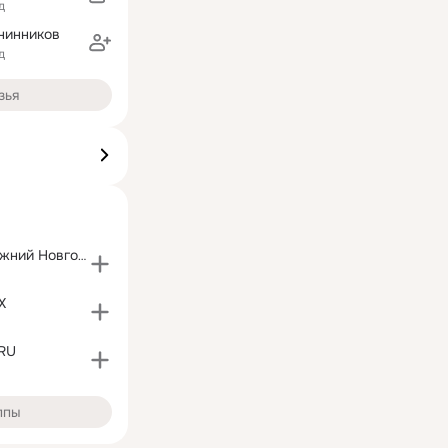
д
нинников
д
зья
Школа № 9 Нижний Новгород, Сормовский район
Х
RU
ппы