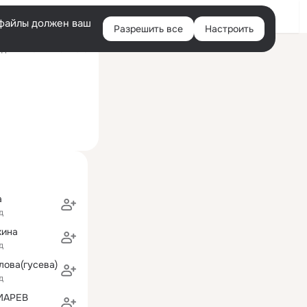
Войти
e-файлы должен ваш
Разрешить все
Настроить
Правая
дний визит: 1 ноя 2016
колонка
а
д
кина
д
лова(гусева)
д
МАРЕВ