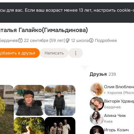
ы для вас. Если ваш возраст менее 13 лет, настроить cooki
Последн
талья Галайко(Гимальдинова)
Бердичев
22 сентября (59 лет)
12 школа
Подробнее
обавить в друзья
Написать
Друзья
239
Олия Влюблен
г. Королев (Моск
Вікторія Удови
Бердичев
Алина Чиж
Киев
Игорь Козич