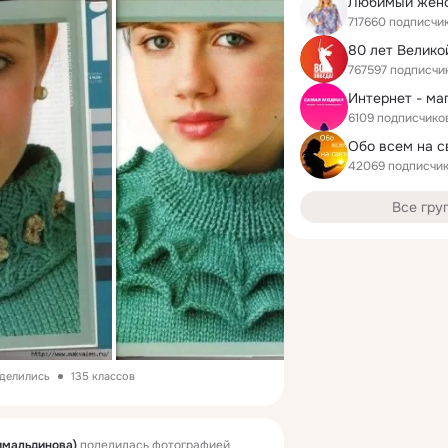
717660 подписчи
80 лет Велико
767597 подписчи
6109 подписчико
Обо всем на с
42069 подписчи
Все гру
оделились
135 классов
имальдинова)
поделилась фотографией