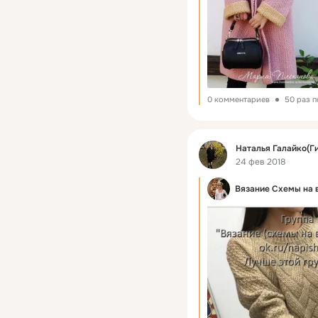
0 комментариев
50 раз 
Фид
Наталья Галайко(Г
24 фев 2018
Вязание Схемы на 