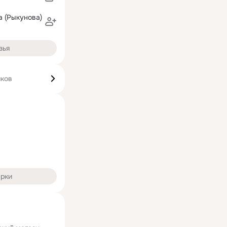
 (Рыкунова)
зья
иков
арки