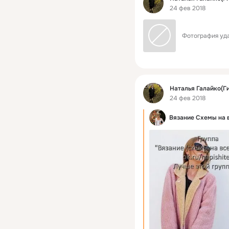
24 фев 2018
Фотография уда
Фид
Наталья Галайко(Г
24 фев 2018
Вязание Схемы на 