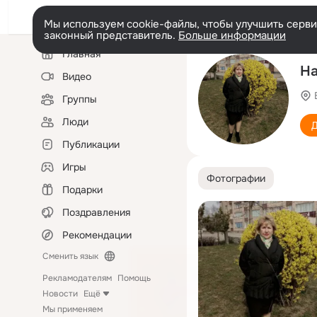
Мы используем cookie-файлы, чтобы улучшить сервис
законный представитель.
Больше информации
Левая
Главная
колонка
На
Видео
Группы
Люди
Д
Публикации
Игры
Фотографии
Подарки
Поздравления
Рекомендации
Сменить язык
Рекламодателям
Помощь
Новости
Ещё
Мы применяем