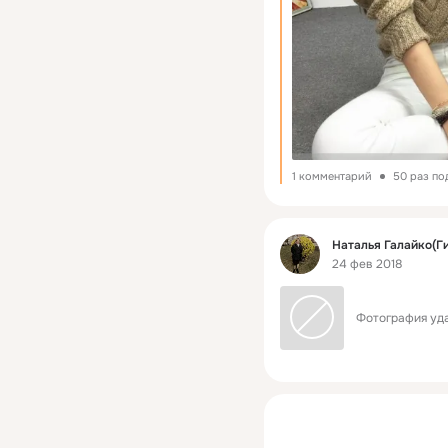
1 комментарий
50 раз по
Фид
Наталья Галайко(Г
24 фев 2018
Фотография уда