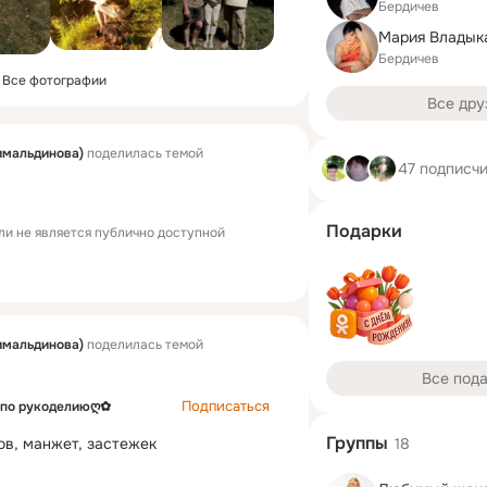
Бердичев
Мария Владыка
Бердичев
Все фотографии
Все дру
имальдинова)
поделилась темой
47 подписч
Подарки
ли не является публично доступной
имальдинова)
поделилась темой
Все под
Подписаться
 по рукоделиюღ✿
Группы
в, манжет, застежек

18