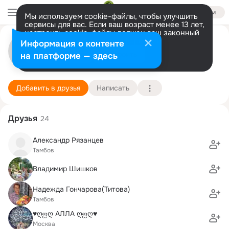
Войти
Мы используем cookie-файлы, чтобы улучшить
сервисы для вас. Если ваш возраст менее 13 лет,
настроить cookie-файлы должен ваш законный
виктория санталова
представитель.
Больше информации
Информация о контенте
Разрешить все
Настроить
на платформе — здесь
москва
27 марта (46 лет)
МГЮА им. О.Е. Кутафина, Московская Государ
Подробнее
Добавить в друзья
Написать
Друзья
24
Александр Рязанцев
Тамбов
Владимир Шишков
Надежда Гончарова(Титова)
Тамбов
♥ღஐღ АЛЛА ღஐღ♥
Москва